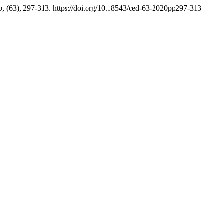
o
, (63), 297-313. https://doi.org/10.18543/ced-63-2020pp297-313