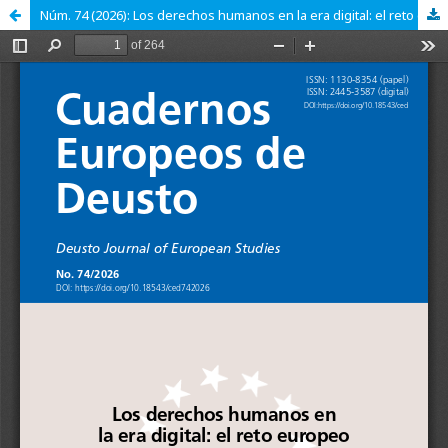
Núm. 74 (2026): Los derechos humanos en la era digital: el reto europeo