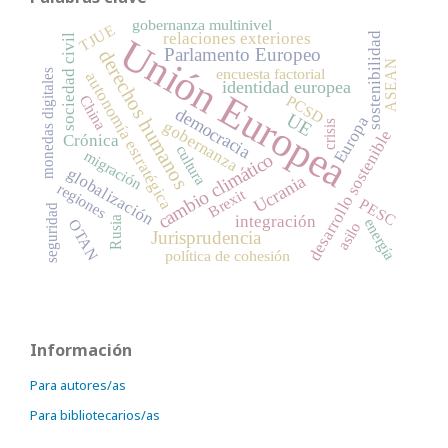
gobernanza multinivel
TJUE
relaciones exteriores
sostenibilidad
Unión Europea
sociedad civil
Parlamento Europeo
derechos humanos
ASEAN
encuesta factorial
monedas digitales
autonomía estratégica
identidad europea
PCSD
China
democracia
UE
Europa
gobernanza
crisis
desarrollo sostenible
Crónica
cultura
migración
cambio climático
globalización
Ucrania
regiones
Brexit
PESC
seguridad
integración
Rusia
energía
OTAN
asilo
Jurisprudencia
política de cohesión
Información
Para autores/as
Para bibliotecarios/as