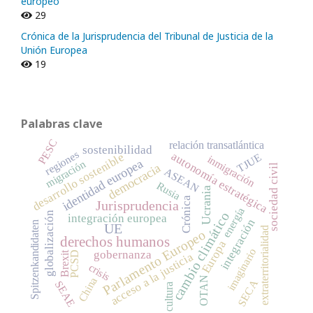
europeo
29
Crónica de la Jurisprudencia del Tribunal de Justicia de la
Unión Europea
19
Palabras clave
PESC
relación transatlántica
sostenibilidad
regiones
autonomía estratégica
desarrollo sostenible
TJUE
inmigración
identidad europea
migración
democracia
sociedad civil
ASEAN
Rusia
Ucrania
Crónica
Jurisprudencia
energía
globalización
cambio climático
integración europea
integración
Spitzenkandidaten
UE
extraterritorialidad
Parlamento Europeo
derechos humanos
Europa
imaginario
gobernanza
Brexit
PCSD
acceso a la justicia
crisis
OTAN
China
SECA
SEAE
cultura