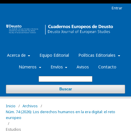
Entrar
Acerca de
Equipo Editorial
Políticas Editoriales
Números
Envíos
Avisos
Contacto
Buscar
Inicio
/
Archivos
/
Núm. 74 (2026): Los derechos humanos en la era digital: el reto
europeo
/
Estudios