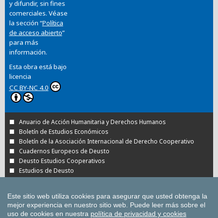
y difundir, sin fines
comerciales. Véase
la sección “
Política
de acceso abierto
”
para más
información.
Esta obra está bajo
licencia
CC BY-NC 4.0
Anuario de Acción Humanitaria y Derechos Humanos
Boletín de Estudios Económicos
Boletín de la Asociación Internacional de Derecho Cooperativo
Cuadernos Europeos de Deusto
Deusto Estudios Cooperativos
Estudios de Deusto
Revista Deusto de Derechos Humanos
Tuning Journal for Higher Education
Este sitio web utiliza cookies para asegurar que usted obtenga la
Todas las Revistas Científicas de Deusto en
mejor experiencia en nuestro sitio web.
Puede leer más sobre el
OJS
uso de cookies en nuestra
política de privacidad y cookies