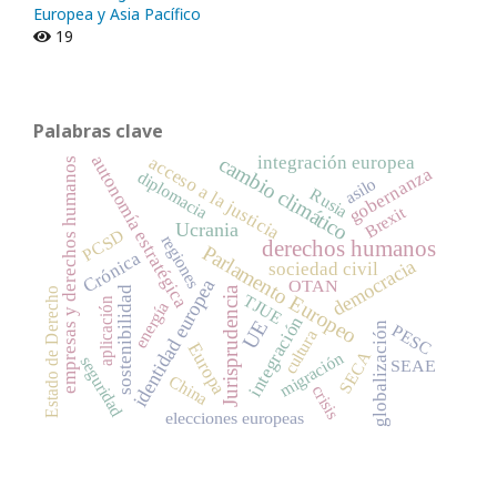
Europea y Asia Pacífico
19
Palabras clave
autonomía estratégica
acceso a la justicia
integración europea
cambio climático
empresas y derechos humanos
gobernanza
diplomacia
asilo
Rusia
Brexit
Ucrania
PCSD
regiones
derechos humanos
Parlamento Europeo
Crónica
democracia
sociedad civil
identidad europea
OTAN
sostenibilidad
Jurisprudencia
Estado de Derecho
TJUE
aplicación
energía
integración
UE
globalización
PESC
cultura
Europa
SECA
migración
seguridad
SEAE
China
crisis
elecciones europeas