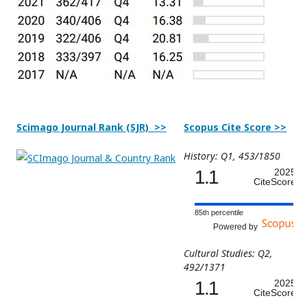
Scimago Journal Rank (SJR) >>
Scopus Cite Score >>
History: Q1, 453/1850
1.1
2025
CiteScore
85th percentile
Powered by
Cultural Studies: Q2,
492/1371
1.1
2025
CiteScore