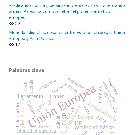
Predicando normas, pervirtiendo el derecho y comerciando
armas: Palestina como prueba del poder normativo
europeo
29
Monedas digitales: desafíos entre Estados Unidos, la Unión
Europea y Asia Pacífico
17
Palabras clave
migración
imaginario
seguridad
energía
gobernanza
Unión Europea
SEAE
regiones
Rusia
Crónica
integración
Parlamento Europeo
globalización
crisis
Ucrania
Jurisprudencia
PESC
Indo-Pacífico
derechos humanos
asilo
OTAN
PCSD
Europa
TJUE
cultura
UE
cambio climático
Brexit
identidad europea