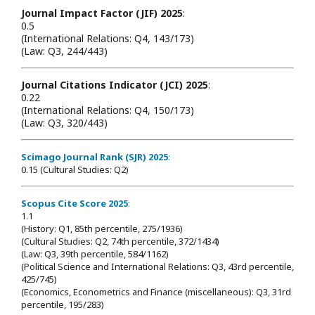
Journal Impact Factor (JIF) 2025
:
0.5
(International Relations: Q4, 143/173)
(Law: Q3, 244/443)
Journal Citations Indicator (JCI) 2025
:
0.22
(International Relations: Q4, 150/173)
(Law: Q3, 320/443)
Scimago Journal Rank (SJR) 2025
:
0.15 (Cultural Studies: Q2)
Scopus Cite Score 2025
:
1.1
(History: Q1, 85th percentile, 275/1936)
(Cultural Studies: Q2, 74th percentile, 372/1434)
(Law: Q3, 39th percentile, 584/1162)
(Political Science and International Relations: Q3, 43rd percentile,
425/745)
(Economics, Econometrics and Finance (miscellaneous): Q3, 31rd
percentile, 195/283)