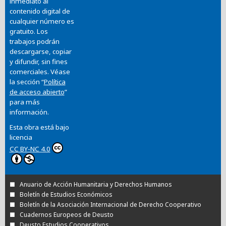
inmediato al
contenido digital de
cualquier número es
gratuito. Los
trabajos podrán
descargarse, copiar
y difundir, sin fines
comerciales. Véase
la sección “
Política
de acceso abierto
”
para más
información.
Esta obra está bajo
licencia
CC BY-NC 4.0
Anuario de Acción Humanitaria y Derechos Humanos
Boletín de Estudios Económicos
Boletín de la Asociación Internacional de Derecho Cooperativo
Cuadernos Europeos de Deusto
Deusto Estudios Cooperativos