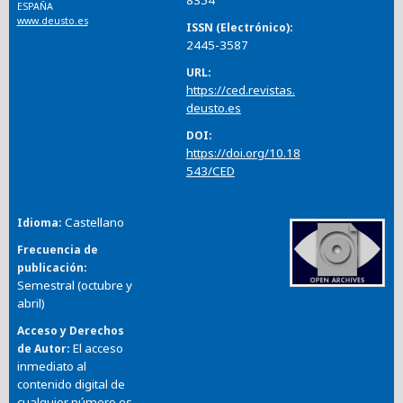
ESPAÑA
www.deusto.es
ISSN (Electrónico)
2445-3587
URL
https://ced.revistas.
deusto.es
DOI
https://doi.org/10.18
543/CED
Castellano
Idioma
Frecuencia de
publicación
Semestral (octubre y
abril)
Acceso y Derechos
El acceso
de Autor
inmediato al
contenido digital de
cualquier número es