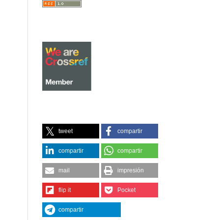
tweet
compartir
compartir
compartir
mail
impresión
flip it
Pocket
compartir