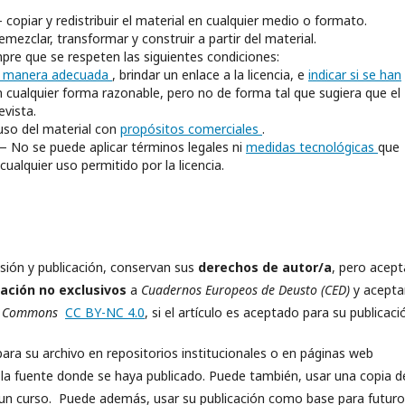
 copiar y redistribuir el material en cualquier medio o formato.
mezclar, transformar y construir a partir del material.
pre que se respeten las siguientes condiciones:
e manera adecuada
, brindar un enlace a la licencia, e
indicar si se han
n cualquier forma razonable, pero no de forma tal que sugiera que el
evista.
so del material con
propósitos comerciales
.
 No se puede aplicar términos legales ni
medidas tecnológicas
que
cualquier uso permitido por la licencia.
isión y publicación, conservan sus
derechos de autor/a
, pero acep
ación no exclusivos
a
Cuadernos Europeos de Deusto (CED)
y acepta
ve Commons
CC BY-NC 4.0
, si el artículo es aceptado para su publicaci
ara su archivo en repositorios institucionales o en páginas web
 la fuente donde se haya publicado. Puede también, usar una copia d
en un curso. Puede además, usar su publicación como base para futur