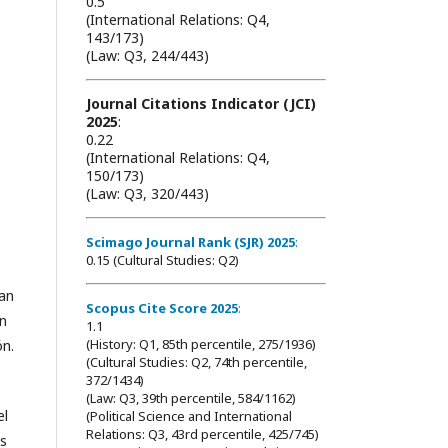
0.5
(International Relations: Q4,
143/173)
(Law: Q3, 244/443)
Journal Citations Indicator (JCI)
2025
:
0.22
(International Relations: Q4,
150/173)
(Law: Q3, 320/443)
Scimago Journal Rank (SJR) 2025
:
0.15 (Cultural Studies: Q2)
tan
Scopus Cite Score 2025
:
n
1.1
(History: Q1, 85th percentile, 275/1936)
ón.
(Cultural Studies: Q2, 74th percentile,
372/1434)
(Law: Q3, 39th percentile, 584/1162)
el
(Political Science and International
Relations: Q3, 43rd percentile, 425/745)
os