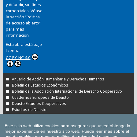
y difundir, sin fines
comerciales. Véase
la sección “
Política
de acceso abierto
”
para más
información.
Esta obra está bajo
licencia
CC BY-NC 4.0
Anuario de Acción Humanitaria y Derechos Humanos
Boletín de Estudios Económicos
Boletín de la Asociación Internacional de Derecho Cooperativo
Cuadernos Europeos de Deusto
Deusto Estudios Cooperativos
Estudios de Deusto
Revista Deusto de Derechos Humanos
Tuning Journal for Higher Education
Este sitio web utiliza cookies para asegurar que usted obtenga la
Todas las Revistas Científicas de Deusto en
mejor experiencia en nuestro sitio web.
Puede leer más sobre el
OJS
uso de cookies en nuestra
política de privacidad y cookies