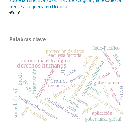
sobre la Directiva 2024/1347 de acogida y la respuesta
frente a la guerra en Ucrania
16
Palabras clave
Indo-Pacífico
protección de datos
sostenibilidad
encuesta factorial
SEAE
SECA
Parlamento Europeo
autonomía estratégica
cambio climático
derechos humanos
Jurisprudencia
crisis
UE
integración
China
energía
Brexit
Crónica
PCSD
gobernanza
democracia
regiones
OTAN
TJUE
PESC
imaginario
sociedad civil
acceso a la justicia
integración europea
Ucrania
identidad europea
cultura
Europa
migración
asilo
Rusia
seguridad
aplicación
gobernanza global