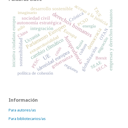
acceso a la justicia
desarrollo sostenible
TJUE
empresas y derechos humanos
imaginario
Crónica
derechos humanos
sociedad civil
iniciativa ciudadana europea
PCSD
autonomía estratégica
Parlamento Europeo
energía
asilo
integración
democracia
OTAN
Europa
China
Ucrania
extraterritorialidad
Jurisprudencia
migración
cambio climático
sostenibilidad
Rusia
cultura
globalización
crisis
identidad europea
UE
gobernanza
Brexit
PESC
SEAE
regiones
SECA
política de cohesión
Información
Para autores/as
Para bibliotecarios/as