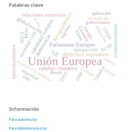
Palabras clave
aplicación
Jurisprudencia
relaciones exteriores
res iudicata
globalización
Rusia
identidad europea
gobernanza
regiones
extraterritorialidad
migración
Ucrania
energía
OTAN
PESC
China
sociedad civil
SECA
democracia
Parlamento Europeo
PCSD
Spitzenkandidaten
integración
UE
derechos humanos
Unión Europea
cultura
acceso a la justicia
Crónica
cambio climático
Europa
SEAE
seguridad
Brexit
TJUE
crisis
asilo
Información
Para autores/as
Para bibliotecarios/as