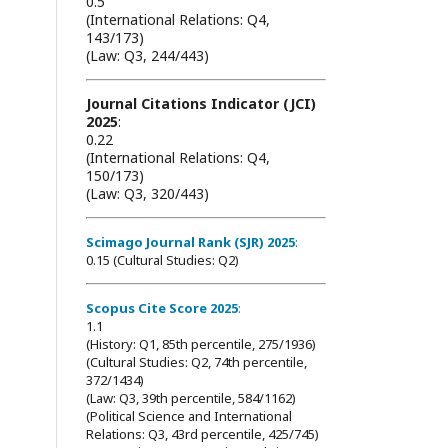
0.5
(International Relations: Q4,
143/173)
(Law: Q3, 244/443)
Journal Citations Indicator (JCI)
2025
:
0.22
(International Relations: Q4,
150/173)
(Law: Q3, 320/443)
Scimago Journal Rank (SJR) 2025
:
0.15 (Cultural Studies: Q2)
Scopus Cite Score 2025
:
1.1
(History: Q1, 85th percentile, 275/1936)
(Cultural Studies: Q2, 74th percentile,
372/1434)
(Law: Q3, 39th percentile, 584/1162)
(Political Science and International
Relations: Q3, 43rd percentile, 425/745)