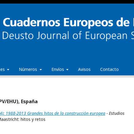
ales
Números
Envíos
Avisos
Contacto
(UPV/EHU), España
): 1988-2013 Grandes hitos de la construcción europea
- Estudios
astricht: hitos y retos