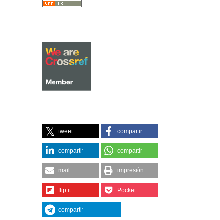
tweet
compartir
compartir
compartir
mail
impresión
flip it
Pocket
compartir