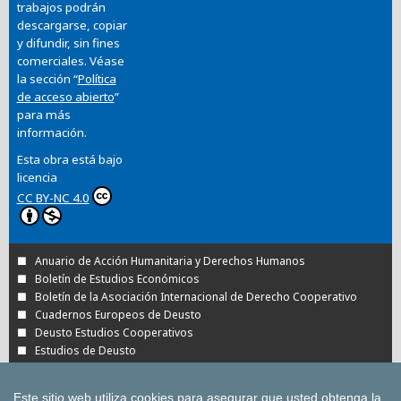
trabajos podrán
descargarse, copiar
y difundir, sin fines
comerciales. Véase
la sección “
Política
de acceso abierto
”
para más
información.
Esta obra está bajo
licencia
CC BY-NC 4.0
Anuario de Acción Humanitaria y Derechos Humanos
Boletín de Estudios Económicos
Boletín de la Asociación Internacional de Derecho Cooperativo
Cuadernos Europeos de Deusto
Deusto Estudios Cooperativos
Estudios de Deusto
Revista Deusto de Derechos Humanos
Tuning Journal for Higher Education
Este sitio web utiliza cookies para asegurar que usted obtenga la