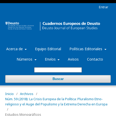
Entrar
Acerca de
Equipo Editorial
Políticas Editoriales
Números
Envíos
Avisos
Contacto
Buscar
Inicio
/
Archivos
/
Núm. 59 (2018): La Crisis Europea de la Política: Pluralismo Etno-
religioso y el Auge del Populismo y la Extrema Derecha en Europa
/
Estudios Monográficos