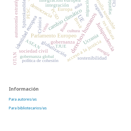
desarrollo sostenible
autonomía estratégica
Spitzenkandidaten
China
seguridad
integración europea
migración
asilo
democracia
integración
regiones
Europa
cambio climático
PESC
PCSD
derechos humanos
UE
identidad europea
Brexit
Crónica
res iudicata
Rusia
Jurisprudencia
crisis
cultura
Ucrania
Parlamento Europeo
ASEAN
acceso a la justicia
globalización
gobernanza
TJUE
energía
sociedad civil
OTAN
gobernanza global
sostenibilidad
política de cohesión
Información
Para autores/as
Para bibliotecarios/as