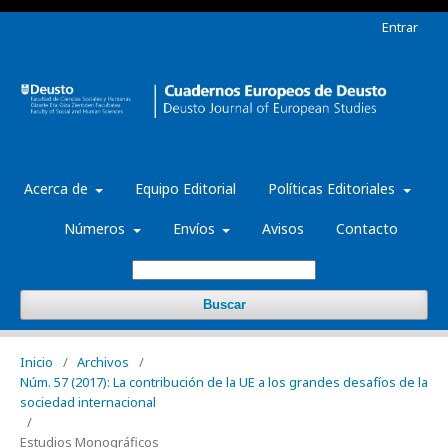
Entrar
Acerca de
Equipo Editorial
Políticas Editoriales
Números
Envíos
Avisos
Contacto
Buscar
Inicio
/
Archivos
/
Núm. 57 (2017): La contribución de la UE a los grandes desafíos de la
sociedad internacional
/
Estudios Monográficos