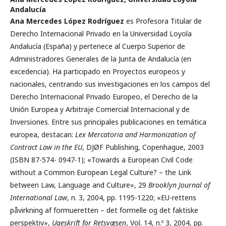
Andalucía
Ana Mercedes López Rodríguez
es Profesora Titular de
Derecho Internacional Privado en la Universidad Loyola
Andalucía (España) y pertenece al Cuerpo Superior de
Administradores Generales de la Junta de Andalucía (en
excedencia). Ha participado en Proyectos europeos y
nacionales, centrando sus investigaciones en los campos del
Derecho Internacional Privado Europeo, el Derecho de la
Unión Europea y Arbitraje Comercial Internacional y de
Inversiones. Entre sus principales publicaciones en temática
europea, destacan:
Lex Mercatoria and Harmonization of
Contract Law in the EU
, DJØF Publishing, Copenhague, 2003
(ISBN 87-574- 0947-1); «Towards a European Civil Code
without a Common European Legal Culture? – the Link
between Law, Language and Culture», 29
Brooklyn Journal of
International Law
, n. 3, 2004, pp. 1195-1220; «EU-rettens
påvirkning af formueretten – det formelle og det faktiske
perspektiv»,
Ugeskrift for Retsvæsen
, Vol. 14, n.º 3, 2004, pp.