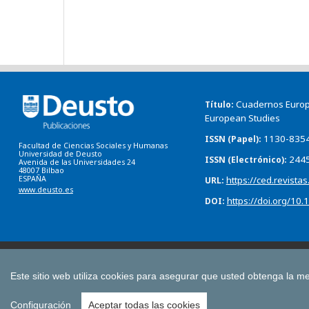
Cuadernos Europe
Título
European Studies
1130-835
ISSN (Papel)
Facultad de Ciencias Sociales y Humanas
Universidad de Deusto
244
ISSN (Electrónico)
Avenida de las Universidades 24
48007 Bilbao
https://ced.revista
ESPAÑA
URL
www.deusto.es
https://doi.org/10
DOI
Anuario de Acción Humanitaria y Derechos Humanos
Bolet
Deusto Estudios Cooperativos
Estudios de Deusto
Este sitio web utiliza cookies para asegurar que usted obtenga la me
Todas las Revistas Científicas de Deusto en O
Configuración
Aceptar todas las cookies