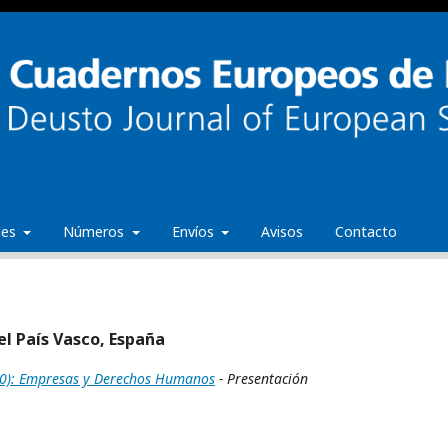
ales
Números
Envíos
Avisos
Contacto
el País Vasco, España
0): Empresas y Derechos Humanos
- Presentación