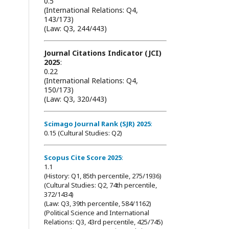
0.5
(International Relations: Q4,
143/173)
(Law: Q3, 244/443)
Journal Citations Indicator (JCI)
2025
:
0.22
(International Relations: Q4,
150/173)
(Law: Q3, 320/443)
Scimago Journal Rank (SJR) 2025
:
0.15 (Cultural Studies: Q2)
Scopus Cite Score 2025
:
1.1
(History: Q1, 85th percentile, 275/1936)
(Cultural Studies: Q2, 74th percentile,
372/1434)
(Law: Q3, 39th percentile, 584/1162)
(Political Science and International
Relations: Q3, 43rd percentile, 425/745)