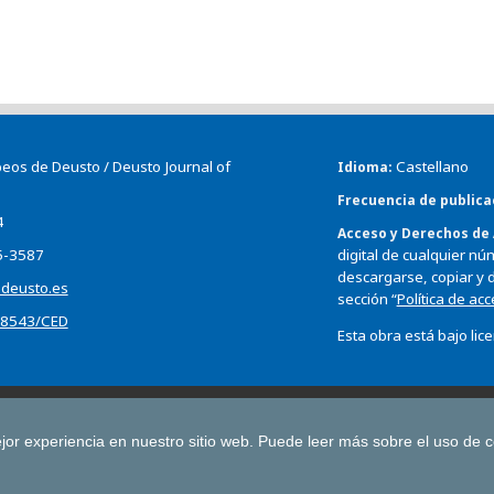
os de Deusto / Deusto Journal of
Castellano
Idioma
Frecuencia de publica
4
Acceso y Derechos de
5-3587
digital de cualquier nú
descargarse, copiar y d
s.deusto.es
sección “
Política de ac
.18543/CED
Esta obra está bajo lic
ín de Estudios Económicos
Boletín de la Asociación Internacional de D
Revista Deusto de Derechos Humanos
Tuning Journal for Higher Educat
jor experiencia en nuestro sitio web.
Puede leer más sobre el uso de 
JS
Todas las publicaciones de la Universidad de 