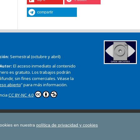
compartir
Semestral (octubre y abril)
ción
El acceso inmediato al contenido
 Autor
mero es gratuito. Los trabajos podrán
ifundir, sin fines comerciales. Véase la
ceso abierto
” para más información.
encia
CC BY-NC 4.0
erecho Cooperativo
Cuadernos Europeos de Deusto
ion
cookies en nuestra
política de privacidad y cookies
Deusto