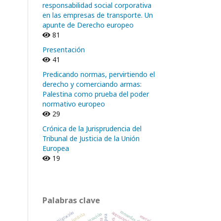
responsabilidad social corporativa
en las empresas de transporte. Un
apunte de Derecho europeo
81
Presentación
41
Predicando normas, pervirtiendo el
derecho y comerciando armas:
Palestina como prueba del poder
normativo europeo
29
Crónica de la Jurisprudencia del
Tribunal de Justicia de la Unión
Europea
19
Palabras clave
monedas digitales
inmigración
migración
energía