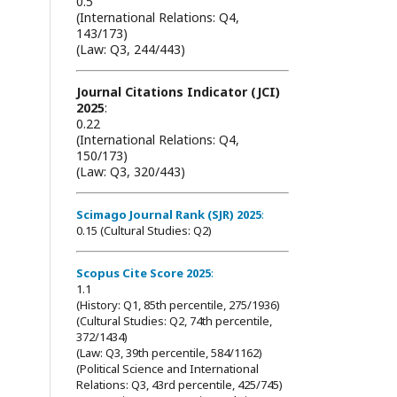
0.5
(International Relations: Q4,
143/173)
(Law: Q3, 244/443)
Journal Citations Indicator (JCI)
2025
:
0.22
(International Relations: Q4,
150/173)
(Law: Q3, 320/443)
Scimago Journal Rank (SJR) 2025
:
0.15 (Cultural Studies: Q2)
Scopus Cite Score 2025
:
1.1
(History: Q1, 85th percentile, 275/1936)
(Cultural Studies: Q2, 74th percentile,
372/1434)
(Law: Q3, 39th percentile, 584/1162)
(Political Science and International
Relations: Q3, 43rd percentile, 425/745)