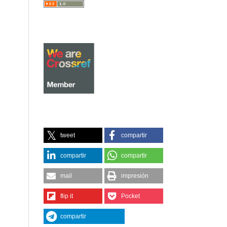
tweet
compartir
compartir
compartir
mail
impresión
flip it
Pocket
compartir