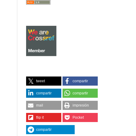
tweet
compartir
compartir
compartir
mail
impresión
flip it
Pocket
compartir