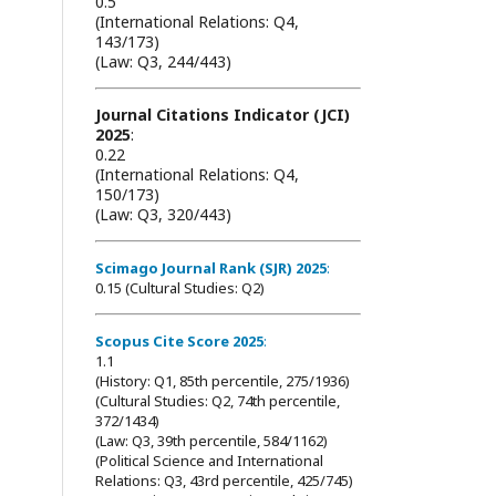
0.5
(International Relations: Q4,
143/173)
(Law: Q3, 244/443)
Journal Citations Indicator (JCI)
2025
:
0.22
(International Relations: Q4,
150/173)
(Law: Q3, 320/443)
Scimago Journal Rank (SJR) 2025
:
0.15 (Cultural Studies: Q2)
Scopus Cite Score 2025
:
1.1
(History: Q1, 85th percentile, 275/1936)
(Cultural Studies: Q2, 74th percentile,
372/1434)
(Law: Q3, 39th percentile, 584/1162)
(Political Science and International
Relations: Q3, 43rd percentile, 425/745)