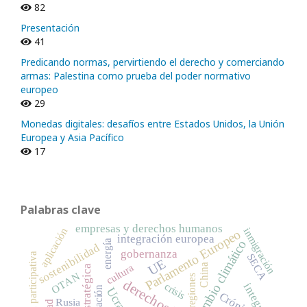
82
Presentación
41
Predicando normas, pervirtiendo el derecho y comerciando
armas: Palestina como prueba del poder normativo
europeo
29
Monedas digitales: desafíos entre Estados Unidos, la Unión
Europea y Asia Pacífico
17
Palabras clave
empresas y derechos humanos
aplicación
inmigración
Parlamento Europeo
integración europea
cambio climático
energía
sostenibilidad
gobernanza
democracia participativa
SECA
UE
China
cultura
OTAN
regiones
crisis
migración
Ucrania
Crónica
Rusia