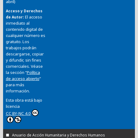
abril)
Acceso y Derechos
El acceso
de Autor
inmediato al
contenido digital de
cualquier número es
gratuito. Los
trabajos podrán
descargarse, copiar
y difundir, sin fines
comerciales. Véase
la sección “
Política
de acceso abierto
”
para más
información.
Esta obra está bajo
licencia
CC BY-NC 4.0
Anuario de Acción Humanitaria y Derechos Humanos