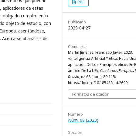
ipios éticos que puedan
PDF
s, aplicadores de estas
e obligado cumplimiento.
Publicado
do objeto de estudio, con
2023-04-27
 Europea, asentándose,
 Acercarse al análisis de
Cómo citar
Martín Jiménez, Francisco Javier. 2023.
«Inteligencia Artificial Y ética: Hacia Un
aplicación De Los Principios éticos En E
ámbito De La UE».
Cuadernos Europeos 
Deusto
, n.º 68 (abril), 89-115.
https://doi.org/10.18543/ced.2699.
Formatos de citación
Número
Núm. 68 (2023)
Sección