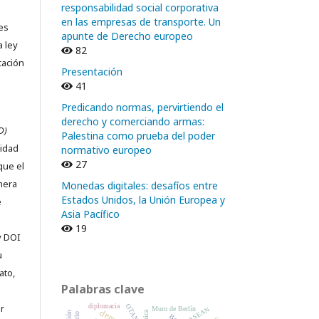
responsabilidad social corporativa
en las empresas de transporte. Un
nes
apunte de Derecho europeo
a ley
82
cación
Presentación
41
Predicando normas, pervirtiendo el
derecho y comerciando armas:
D)
Palestina como prueba del poder
ridad
normativo europeo
27
que el
imera
Monedas digitales: desafíos entre
Estados Unidos, la Unión Europea y
e
Asia Pacífico
19
y DOI
u
ato,
Palabras clave
diplomacia
OTAN
r
Muro de Berlín
ASEAN