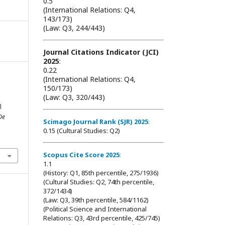
0.5
(International Relations: Q4,
143/173)
(Law: Q3, 244/443)
Journal Citations Indicator (JCI)
2025
:
0.22
(International Relations: Q4,
150/173)
(Law: Q3, 320/443)
a
l
De
Scimago Journal Rank (SJR) 2025
:
0.15 (Cultural Studies: Q2)
Scopus Cite Score 2025
:
1.1
(History: Q1, 85th percentile, 275/1936)
(Cultural Studies: Q2, 74th percentile,
372/1434)
(Law: Q3, 39th percentile, 584/1162)
(Political Science and International
Relations: Q3, 43rd percentile, 425/745)