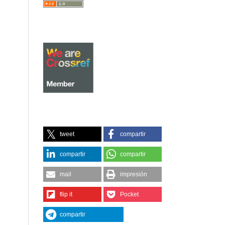
tweet
compartir
compartir
compartir
mail
impresión
flip it
Pocket
compartir