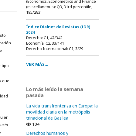
(Economics, Econometrics and Finance
(miscellaneous): Q3, 31rd percentile,
195/283)
Índice Dialnet de Revistas (IDR)
2024
:
usto
Derecho: C1, 47/342
cación
Economía: C2, 33/141
Derecho Internacional: C1, 3/29
ue
VER MÁS...
 tipo
as que
Lo más leído la semana
pasada
sidad
La vida transfronteriza en Europa: la
movilidad diaria en la metrópolis
quier
trinacional de Basilea
104
eusto
n
Derechos humanos y