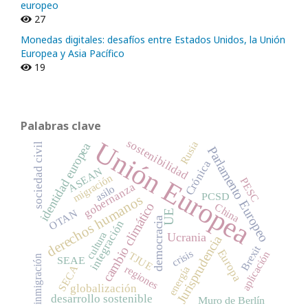
europeo
27
Monedas digitales: desafíos entre Estados Unidos, la Unión
Europea y Asia Pacífico
19
Palabras clave
Unión Europea
sostenibilidad
Rusia
identidad europea
sociedad civil
Parlamento Europeo
Crónica
ASEAN
migración
PESC
gobernanza
asilo
PCSD
derechos humanos
cambio climático
China
OTAN
UE
democracia
integración
cultura
Ucrania
Jurisprudencia
Brexit
Europa
crisis
aplicación
TJUE
inmigración
SEAE
SECA
regiones
energía
globalización
desarrollo sostenible
Muro de Berlín