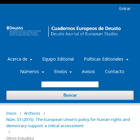
Entrar
Acerca de
Equipo Editorial
Políticas Editoriales
Números
Envíos
Avisos
Contacto
Buscar
Inicio
/
Archivos
/
Núm. 53 (2015): The European Union’s policy for human rights and
democracy support: a critical assessment
/
Otros Estudios