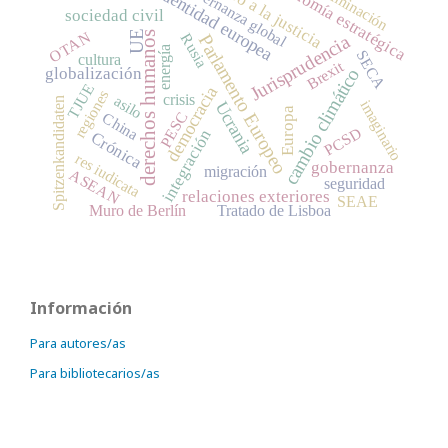
acceso a la justicia
autonomía estratégica
discriminación
gobernanza global
identidad europea
sociedad civil
OTAN
UE
derechos humanos
Rusia
Parlamento Europeo
Jurisprudencia
energía
SECA
cultura
Brexit
globalización
cambio climático
TJUE
democracia
regiones
crisis
asilo
Spitzenkandidaten
imaginario
Ucrania
Europa
PESC
China
PCSD
integración
Crónica
res iudicata
gobernanza
migración
ASEAN
seguridad
relaciones exteriores
SEAE
Muro de Berlín
Tratado de Lisboa
Información
Para autores/as
Para bibliotecarios/as