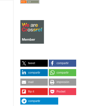
tweet
compartir
compartir
compartir
mail
impresión
flip it
Pocket
compartir