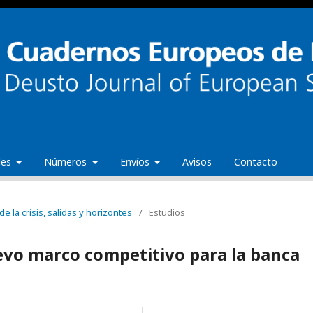
ales
Números
Envíos
Avisos
Contacto
e la crisis, salidas y horizontes
/
Estudios
evo marco competitivo para la banca