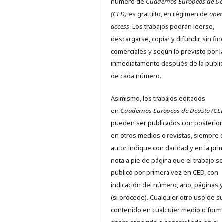
número de
Cuadernos Europeos de D
(CED)
es gratuito, en régimen de
ope
access
. Los trabajos podrán leerse,
descargarse, copiar y difundir, sin fi
comerciales y según lo previsto por l
inmediatamente después de la publi
de cada número.
Asimismo, los trabajos editados
en
Cuadernos Europeos de Deusto (CE
pueden ser publicados con posterio
en otros medios o revistas, siempre 
autor indique con claridad y en la pr
nota a pie de página que el trabajo s
publicó por primera vez en CED, con
indicación del número, año, páginas 
(si procede). Cualquier otro uso de s
contenido en cualquier medio o form