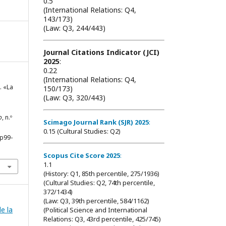
0.5
(International Relations: Q4,
143/173)
(Law: Q3, 244/443)
Journal Citations Indicator (JCI)
2025
:
0.22
(International Relations: Q4,
. «La
150/173)
(Law: Q3, 320/443)
o
, n.º
Scimago Journal Rank (SJR) 2025
:
0.15 (Cultural Studies: Q2)
pp99-
Scopus Cite Score 2025
:
1.1
(History: Q1, 85th percentile, 275/1936)
(Cultural Studies: Q2, 74th percentile,
372/1434)
(Law: Q3, 39th percentile, 584/1162)
e la
(Political Science and International
Relations: Q3, 43rd percentile, 425/745)