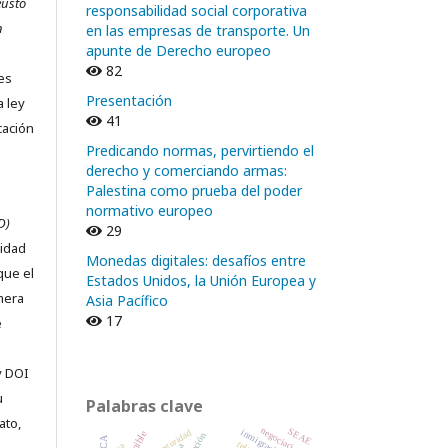
eusto
responsabilidad social corporativa
n
en las empresas de transporte. Un
apunte de Derecho europeo
82
nes
Presentación
a ley
41
cación
Predicando normas, pervirtiendo el
derecho y comerciando armas:
Palestina como prueba del poder
normativo europeo
D)
29
ridad
Monedas digitales: desafíos entre
que el
Estados Unidos, la Unión Europea y
imera
Asia Pacífico
17
e
y DOI
u
Palabras clave
ato,
negociaciones
SEAE
inmigración
ciberseguridad
SECA