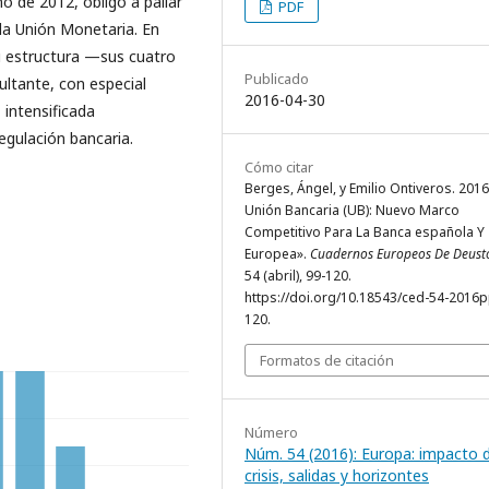
no de 2012, obligó a paliar
PDF
 la Unión Monetaria. En
su estructura —sus cuatro
Publicado
ultante, con especial
2016-04-30
 intensificada
gulación bancaria.
Cómo citar
Berges, Ángel, y Emilio Ontiveros. 2016
Unión Bancaria (UB): Nuevo Marco
Competitivo Para La Banca española Y
Europea».
Cuadernos Europeos De Deust
54 (abril), 99-120.
https://doi.org/10.18543/ced-54-2016
120.
Formatos de citación
Número
Núm. 54 (2016): Europa: impacto d
crisis, salidas y horizontes