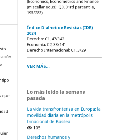
(Economics, Econometrics and Finance
(miscellaneous): Q3, 31rd percentile,
195/283)
Índice Dialnet de Revistas (IDR)
2024
:
Derecho: C1, 47/342
Economía: C2, 33/141
usto
Derecho Internacional: C1, 3/29
cación
ue
VER MÁS...
 tipo
Lo más leído la semana
as que
pasada
La vida transfronteriza en Europa: la
sidad
movilidad diaria en la metrópolis
trinacional de Basilea
105
quier
Derechos humanos y