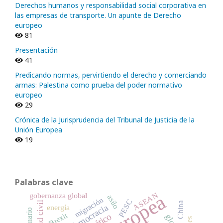
Derechos humanos y responsabilidad social corporativa en
las empresas de transporte. Un apunte de Derecho
europeo
81
Presentación
41
Predicando normas, pervirtiendo el derecho y comerciando
armas: Palestina como prueba del poder normativo
europeo
29
Crónica de la Jurisprudencia del Tribunal de Justicia de la
Unión Europea
19
Palabras clave
ASEAN
gobernanza global
asilo
migración
PESC
China
democracia
energía
Brexit