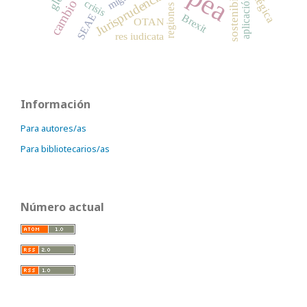
sostenibilidad
Jurisprudencia
aplicación
crisis
regiones
SEAE
Brexit
OTAN
res iudicata
Información
Para autores/as
Para bibliotecarios/as
Número actual