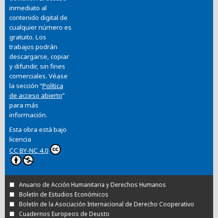
inmediato al
contenido digital de
cualquier número es
gratuito. Los
trabajos podrán
descargarse, copiar
y difundir, sin fines
comerciales. Véase
la sección “
Política
de acceso abierto
”
para más
información.
Esta obra está bajo
licencia
CC BY-NC 4.0
Anuario de Acción Humanitaria y Derechos Humanos
Boletín de Estudios Económicos
Boletín de la Asociación Internacional de Derecho Cooperativo
Cuadernos Europeos de Deusto