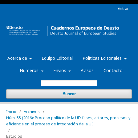
Entrar
Acerca de
Equipo Editorial
Políticas Editoriales
Números
Envíos
Avisos
Contacto
Buscar
Inicio
/
Archivos
/
Núm. 55 (2016): Proceso político de la UE: fases, actores, procesos y
eficiencia en el proceso de integración de la UE
/
Estudios