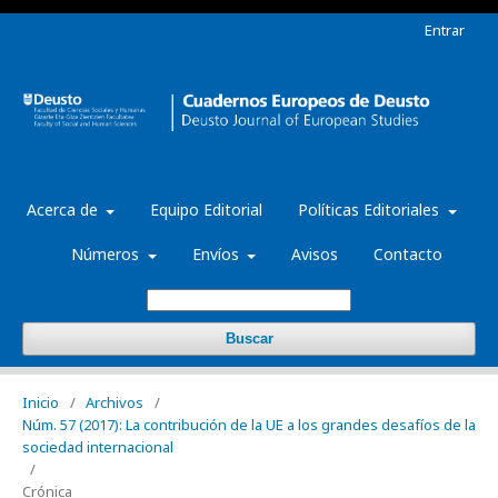
Entrar
Acerca de
Equipo Editorial
Políticas Editoriales
Números
Envíos
Avisos
Contacto
Buscar
Inicio
/
Archivos
/
Núm. 57 (2017): La contribución de la UE a los grandes desafíos de la
sociedad internacional
/
Crónica