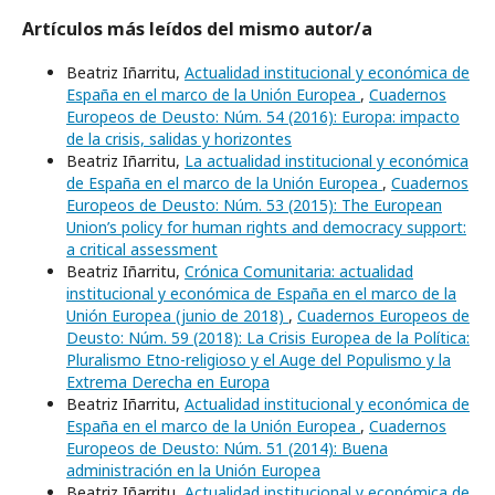
Artículos más leídos del mismo autor/a
Beatriz Iñarritu,
Actualidad institucional y económica de
España en el marco de la Unión Europea
,
Cuadernos
Europeos de Deusto: Núm. 54 (2016): Europa: impacto
de la crisis, salidas y horizontes
Beatriz Iñarritu,
La actualidad institucional y económica
de España en el marco de la Unión Europea
,
Cuadernos
Europeos de Deusto: Núm. 53 (2015): The European
Union’s policy for human rights and democracy support:
a critical assessment
Beatriz Iñarritu,
Crónica Comunitaria: actualidad
institucional y económica de España en el marco de la
Unión Europea (junio de 2018)
,
Cuadernos Europeos de
Deusto: Núm. 59 (2018): La Crisis Europea de la Política:
Pluralismo Etno-religioso y el Auge del Populismo y la
Extrema Derecha en Europa
Beatriz Iñarritu,
Actualidad institucional y económica de
España en el marco de la Unión Europea
,
Cuadernos
Europeos de Deusto: Núm. 51 (2014): Buena
administración en la Unión Europea
Beatriz Iñarritu,
Actualidad institucional y económica de