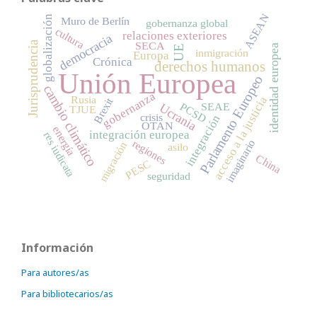
ASEAN
globalización
Muro de Berlín
gobernanza global
cultura
relaciones exteriores
democracia
Jurisprudencia
SECA
identidad europea
UE
inmigración
Europa
Crónica
derechos humanos
Unión Europea
Parlamento Europeo
cambio climático
gobernanza
Rusia
acceso a la justicia
Brexit
PCSD
SEAE
Ucrania
TJUE
crisis
integración
OTAN
energía
integración europea
res iudicata
imaginario
regiones
migración
asilo
China
PESC
seguridad
Información
Para autores/as
Para bibliotecarios/as