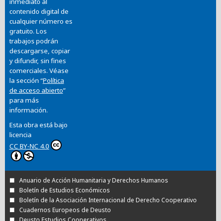
inmediato al
contenido digital de
cualquier número es
gratuito. Los
trabajos podrán
descargarse, copiar
y difundir, sin fines
comerciales. Véase
la sección “
Política
de acceso abierto
”
para más
información.
Esta obra está bajo
licencia
CC BY-NC 4.0
Anuario de Acción Humanitaria y Derechos Humanos
Boletín de Estudios Económicos
Boletín de la Asociación Internacional de Derecho Cooperativo
Cuadernos Europeos de Deusto
Deusto Estudios Cooperativos