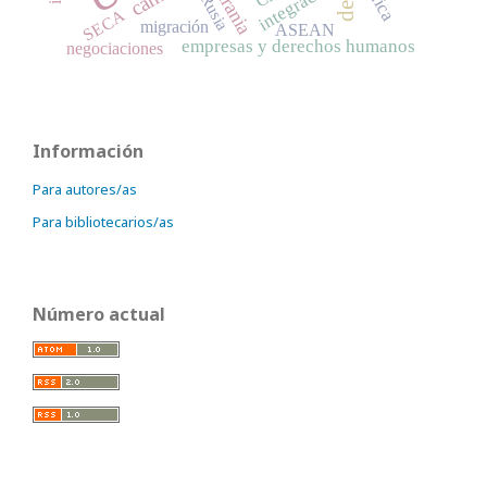
integración
Ucrania
Rusia
SECA
migración
ASEAN
empresas y derechos humanos
negociaciones
Información
Para autores/as
Para bibliotecarios/as
Número actual