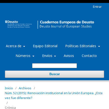
Entrar
Acerca de
Equipo Editorial
Políticas Editoriales
Números
Envíos
Avisos
Contacto
Buscar
Inicio
/
Archivos
/
Núm. 52 (2015): Renovación institucional en la Unión Europea. ¿Esta
vez fue diferente?
/
Crónica