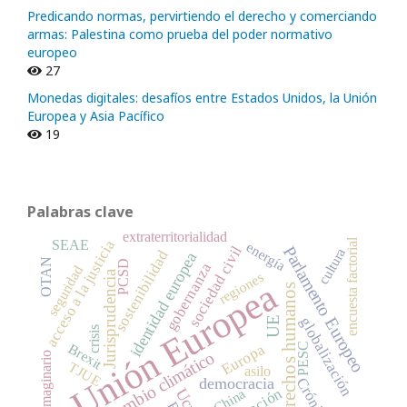
Predicando normas, pervirtiendo el derecho y comerciando
armas: Palestina como prueba del poder normativo
europeo
27
Monedas digitales: desafíos entre Estados Unidos, la Unión
Europea y Asia Pacífico
19
Palabras clave
extraterritorialidad
encuesta factorial
acceso a la justicia
SEAE
energía
Parlamento Europeo
sociedad civil
cultura
sostenibilidad
identidad europea
OTAN
PCSD
gobernanza
seguridad
Jurisprudencia
regiones
Unión Europea
derechos humanos
globalización
UE
crisis
PESC
Brexit
Europa
cambio climático
imaginario
TJUE
asilo
democracia
Crónica
China