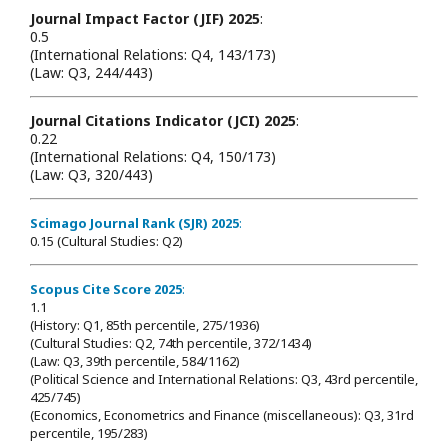
Journal Impact Factor (JIF) 2025
:
0.5
(International Relations: Q4, 143/173)
(Law: Q3, 244/443)
Journal Citations Indicator (JCI) 2025
:
0.22
(International Relations: Q4, 150/173)
(Law: Q3, 320/443)
Scimago Journal Rank (SJR) 2025
:
0.15 (Cultural Studies: Q2)
Scopus Cite Score 2025
:
1.1
(History: Q1, 85th percentile, 275/1936)
(Cultural Studies: Q2, 74th percentile, 372/1434)
(Law: Q3, 39th percentile, 584/1162)
(Political Science and International Relations: Q3, 43rd percentile,
425/745)
(Economics, Econometrics and Finance (miscellaneous): Q3, 31rd
percentile, 195/283)