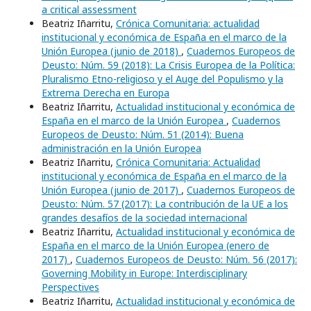
a critical assessment
Beatriz Iñarritu,
Crónica Comunitaria: actualidad
institucional y económica de España en el marco de la
Unión Europea (junio de 2018)
,
Cuadernos Europeos de
Deusto: Núm. 59 (2018): La Crisis Europea de la Política:
Pluralismo Etno-religioso y el Auge del Populismo y la
Extrema Derecha en Europa
Beatriz Iñarritu,
Actualidad institucional y económica de
España en el marco de la Unión Europea
,
Cuadernos
Europeos de Deusto: Núm. 51 (2014): Buena
administración en la Unión Europea
Beatriz Iñarritu,
Crónica Comunitaria: Actualidad
institucional y económica de España en el marco de la
Unión Europea (junio de 2017)
,
Cuadernos Europeos de
Deusto: Núm. 57 (2017): La contribución de la UE a los
grandes desafíos de la sociedad internacional
Beatriz Iñarritu,
Actualidad institucional y económica de
España en el marco de la Unión Europea (enero de
2017)
,
Cuadernos Europeos de Deusto: Núm. 56 (2017):
Governing Mobility in Europe: Interdisciplinary
Perspectives
Beatriz Iñarritu,
Actualidad institucional y económica de