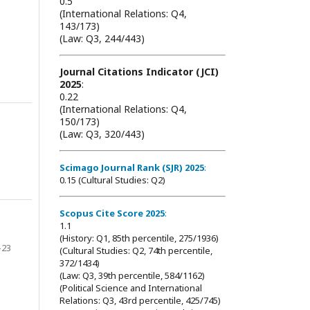
0.5
(International Relations: Q4,
143/173)
(Law: Q3, 244/443)
Journal Citations Indicator (JCI)
2025
:
0.22
(International Relations: Q4,
150/173)
(Law: Q3, 320/443)
Scimago Journal Rank (SJR) 2025
:
0.15 (Cultural Studies: Q2)
Scopus Cite Score 2025
:
1.1
(History: Q1, 85th percentile, 275/1936)
-23
(Cultural Studies: Q2, 74th percentile,
372/1434)
(Law: Q3, 39th percentile, 584/1162)
(Political Science and International
Relations: Q3, 43rd percentile, 425/745)