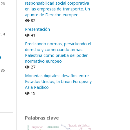
responsabilidad social corporativa
126
en las empresas de transporte. Un
apunte de Derecho europeo
82
Presentación
154
41
Predicando normas, pervirtiendo el
derecho y comerciando armas:
Palestina como prueba del poder
a
normativo europeo
27
186
Monedas digitales: desafíos entre
Estados Unidos, la Unión Europea y
Asia Pacífico
19
Palabras clave
sociedad civil
Tratado de Lisboa
imaginario
migración
TJUE
integración