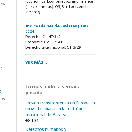
(Economics, Econometrics and Finance
-29
(miscellaneous): Q3, 31rd percentile,
195/283)
Índice Dialnet de Revistas (IDR)
2024
:
Derecho: C1, 47/342
Economía: C2, 33/141
Derecho Internacional: C1, 3/29
VER MÁS...
-57
Lo más leído la semana
o
pasada
-98
La vida transfronteriza en Europa: la
movilidad diaria en la metrópolis
trinacional de Basilea
104
Derechos humanos y