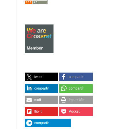
tweet
compartir
compartir
compartir
mail
impresión
flip it
Pocket
compartir