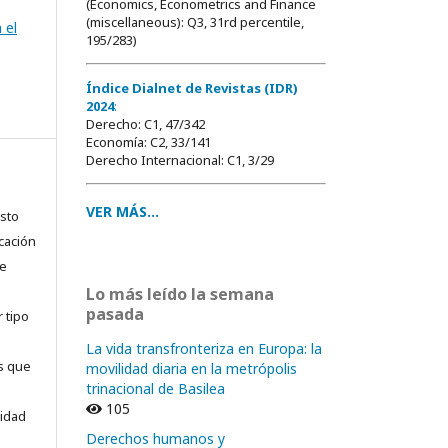
(Economics, Econometrics and Finance
(miscellaneous): Q3, 31rd percentile,
 el
195/283)
Índice Dialnet de Revistas (IDR)
2024
:
Derecho: C1, 47/342
Economía: C2, 33/141
Derecho Internacional: C1, 3/29
VER MÁS...
usto
cación
ue
Lo más leído la semana
pasada
 tipo
La vida transfronteriza en Europa: la
as que
movilidad diaria en la metrópolis
trinacional de Basilea
105
sidad
Derechos humanos y