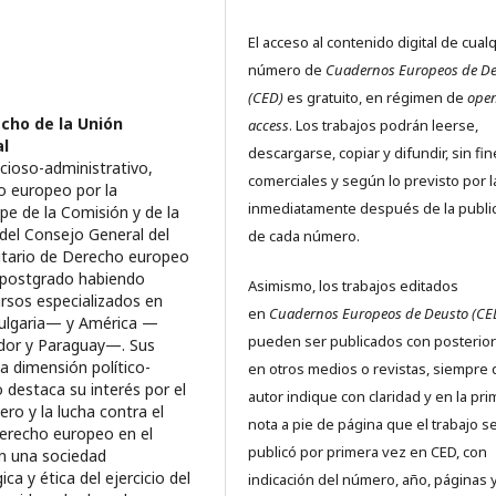
El acceso al contenido digital de cual
número de
Cuadernos Europeos de D
(CED)
es gratuito, en régimen de
ope
cho de la Unión
access
. Los trabajos podrán leerse,
al
descargarse, copiar y difundir, sin fi
cioso-administrativo,
comerciales y según lo previsto por l
o europeo por la
inmediatamente después de la publi
e de la Comisión y de la
del Consejo General del
de cada número.
sitario de Derecho europeo
e postgrado habiendo
Asimismo, los trabajos editados
rsos especializados en
en
Cuadernos Europeos de Deusto (CE
Bulgaria— y América —
pueden ser publicados con posterio
vador y Paraguay—. Sus
a dimensión político-
en otros medios o revistas, siempre 
 destaca su interés por el
autor indique con claridad y en la pr
ero y la lucha contra el
nota a pie de página que el trabajo s
Derecho europeo en el
publicó por primera vez en CED, con
en una sociedad
a y ética del ejercicio del
indicación del número, año, páginas 