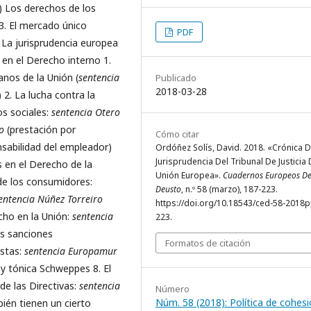
b) Los derechos de los
 3. El mercado único
PDF
 La jurisprudencia europea
 en el Derecho interno 1.
anos de la Unión (
sentencia
Publicado
2018-03-28
) 2. La lucha contra la
os sociales:
sentencia Otero
o
(prestación por
Cómo citar
sabilidad del empleador)
Ordóñez Solís, David. 2018. «Crónica D
Jurisprudencia Del Tribunal De Justicia 
s en el Derecho de la
Unión Europea».
Cuadernos Europeos D
de los consumidores:
Deusto
, n.º 58 (marzo), 187-223.
entencia Núñez Torreiro
https://doi.org/10.18543/ced-58-2018
echo en la Unión:
sentencia
223.
as sanciones
Formatos de citación
istas:
sentencia Europamur
 y tónica Schweppes 8. El
de las Directivas:
sentencia
Número
Núm. 58 (2018): Política de cohesi
bién tienen un cierto