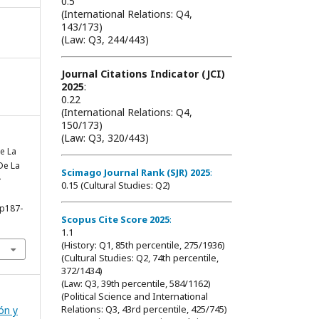
0.5
(International Relations: Q4,
143/173)
(Law: Q3, 244/443)
Journal Citations Indicator (JCI)
2025
:
0.22
(International Relations: Q4,
150/173)
(Law: Q3, 320/443)
e La
De La
Scimago Journal Rank (SJR) 2025
:
e
0.15 (Cultural Studies: Q2)
pp187-
Scopus Cite Score 2025
:
1.1
(History: Q1, 85th percentile, 275/1936)
(Cultural Studies: Q2, 74th percentile,
372/1434)
(Law: Q3, 39th percentile, 584/1162)
(Political Science and International
Relations: Q3, 43rd percentile, 425/745)
ón y