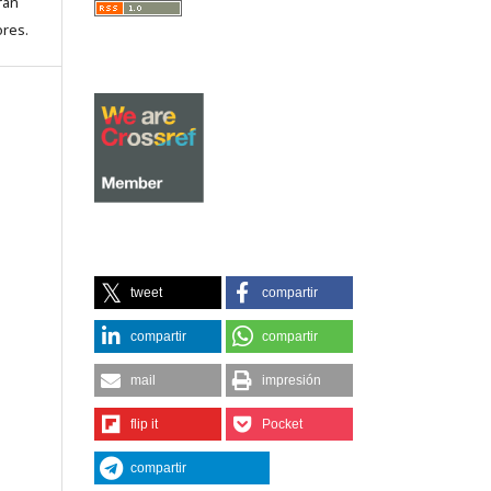
rán
ores.
tweet
compartir
compartir
compartir
mail
impresión
flip it
Pocket
compartir