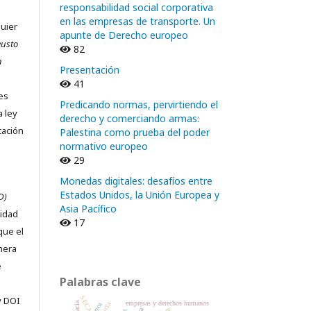
responsabilidad social corporativa
en las empresas de transporte. Un
quier
apunte de Derecho europeo
eusto
82
n
Presentación
41
nes
Predicando normas, pervirtiendo el
a ley
derecho y comerciando armas:
cación
Palestina como prueba del poder
normativo europeo
29
Monedas digitales: desafíos entre
Estados Unidos, la Unión Europea y
D)
Asia Pacífico
ridad
17
que el
imera
e
Palabras clave
SECA
y DOI
empresas y derechos humanos