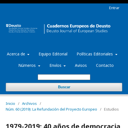
Entrar
Acerca de
Equipo Editorial
Políticas Editoriales
Números
Envíos
Avisos
Contacto
Buscar
Inicio
/
Archivos
/
Núm. 60 (2019): La Refundación del Proyecto Europeo
/
Estudios
1979-2019: 40 años de democracia