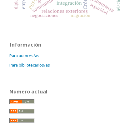
Crónica
gobernanza
PESC
integración
seguridad
relaciones exteriores
negociaciones
migración
Información
Para autores/as
Para bibliotecarios/as
Número actual