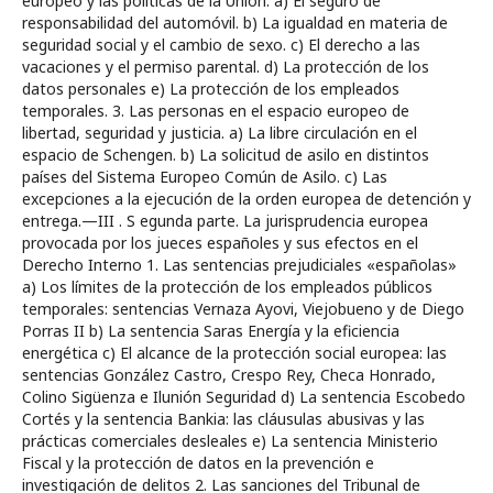
europeo y las políticas de la Unión. a) El seguro de
responsabilidad del automóvil. b) La igualdad en materia de
seguridad social y el cambio de sexo. c) El derecho a las
vacaciones y el permiso parental. d) La protección de los
datos personales e) La protección de los empleados
temporales. 3. Las personas en el espacio europeo de
libertad, seguridad y justicia. a) La libre circulación en el
espacio de Schengen. b) La solicitud de asilo en distintos
países del Sistema Europeo Común de Asilo. c) Las
excepciones a la ejecución de la orden europea de detención y
entrega.—III . S egunda parte. La jurisprudencia europea
provocada por los jueces españoles y sus efectos en el
Derecho Interno 1. Las sentencias prejudiciales «españolas»
a) Los límites de la protección de los empleados públicos
temporales: sentencias Vernaza Ayovi, Viejobueno y de Diego
Porras II b) La sentencia Saras Energía y la eficiencia
energética c) El alcance de la protección social europea: las
sentencias González Castro, Crespo Rey, Checa Honrado,
Colino Sigüenza e Ilunión Seguridad d) La sentencia Escobedo
Cortés y la sentencia Bankia: las cláusulas abusivas y las
prácticas comerciales desleales e) La sentencia Ministerio
Fiscal y la protección de datos en la prevención e
investigación de delitos 2. Las sanciones del Tribunal de