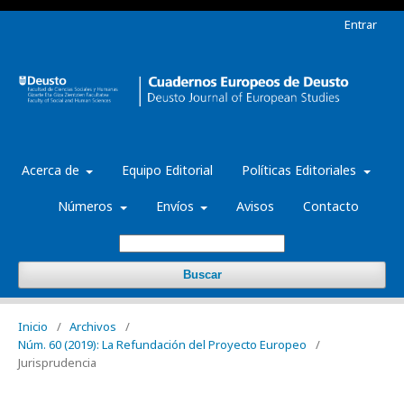
Entrar
Acerca de
Equipo Editorial
Políticas Editoriales
Números
Envíos
Avisos
Contacto
Buscar
Inicio
/
Archivos
/
Núm. 60 (2019): La Refundación del Proyecto Europeo
/
Jurisprudencia