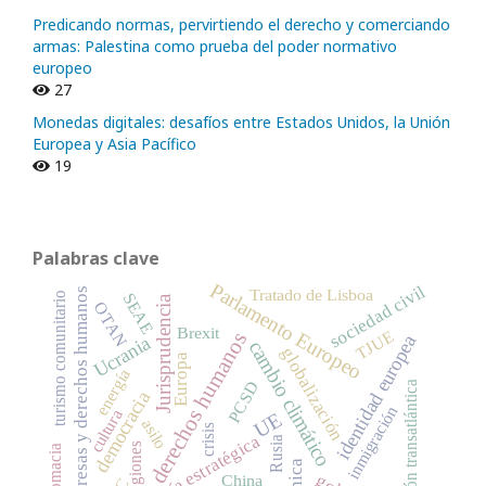
Predicando normas, pervirtiendo el derecho y comerciando
armas: Palestina como prueba del poder normativo
europeo
27
Monedas digitales: desafíos entre Estados Unidos, la Unión
Europea y Asia Pacífico
19
Palabras clave
Parlamento Europeo
sociedad civil
empresas y derechos humanos
Tratado de Lisboa
SEAE
turismo comunitario
Jurisprudencia
OTAN
Brexit
TJUE
derechos humanos
identidad europea
Ucrania
cambio climático
globalización
Europa
energía
PCSD
relación transatlántica
democracia
inmigración
cultura
UE
asilo
crisis
autonomía estratégica
Rusia
regiones
diplomacia
China