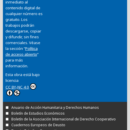
inmediato al
contenido digital de
cualquier número es
gratuito. Los
trabajos podrán
descargarse, copiar
y difundir, sin fines
comerciales. Véase
la sección “
Política
de acceso abierto
”
para más
información.
Esta obra está bajo
licencia
CC BY-NC 4.0
Anuario de Acción Humanitaria y Derechos Humanos
Boletín de Estudios Económicos
Boletín de la Asociación Internacional de Derecho Cooperativo
Cuadernos Europeos de Deusto