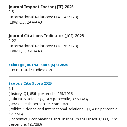
Journal Impact Factor (JIF) 2025
:
0.5
(International Relations: Q4, 143/173)
(Law: Q3, 244/443)
Journal Citations Indicator (JCI) 2025
:
0.22
(International Relations: Q4, 150/173)
(Law: Q3, 320/443)
Scimago Journal Rank (SJR) 2025
:
0.15 (Cultural Studies: Q2)
Scopus Cite Score 2025
:
1.1
(History: Q1, 85th percentile, 275/1936)
(Cultural Studies: Q2, 74th percentile, 372/1434)
(Law: Q3, 39th percentile, 584/1162)
(Political Science and International Relations: Q3, 43rd percentile,
425/745)
(Economics, Econometrics and Finance (miscellaneous): Q3, 31rd
percentile, 195/283)