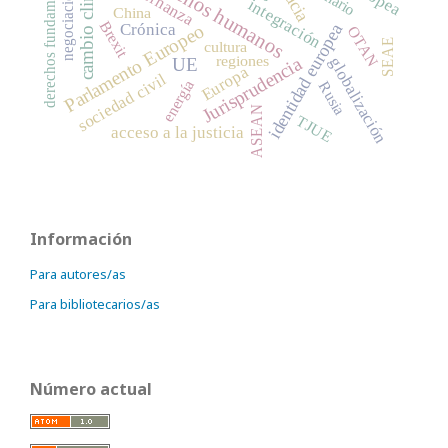
cambio climático
derechos fundamentales
derechos humanos
gobernanza
negociaciones
integración
China
Brexit
Parlamento Europeo
Crónica
identidad europea
OTAN
SEAE
cultura
regiones
Jurisprudencia
globalización
UE
Europa
sociedad civil
energía
Rusia
ASEAN
TJUE
acceso a la justicia
Información
Para autores/as
Para bibliotecarios/as
Número actual