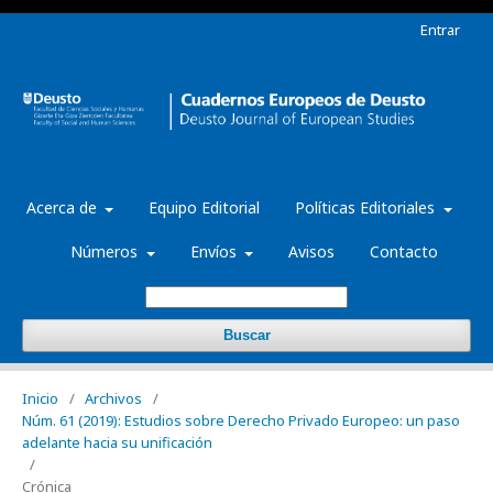
Entrar
Acerca de
Equipo Editorial
Políticas Editoriales
Números
Envíos
Avisos
Contacto
Buscar
Inicio
/
Archivos
/
Núm. 61 (2019): Estudios sobre Derecho Privado Europeo: un paso
adelante hacia su unificación
/
Crónica