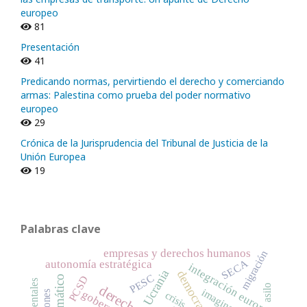
europeo
81
Presentación
41
Predicando normas, pervirtiendo el derecho y comerciando
armas: Palestina como prueba del poder normativo
europeo
29
Crónica de la Jurisprudencia del Tribunal de Justicia de la
Unión Europea
19
Palabras clave
empresas y derechos humanos
migración
SECA
autonomía estratégica
integración europea
Ucrania
democracia
PESC
PCSD
asilo
imaginario
crisis