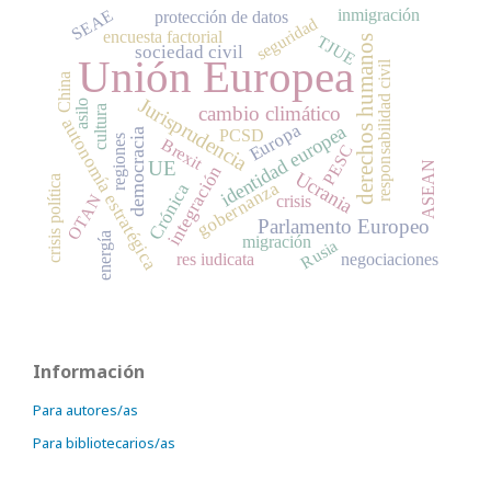
SEAE
inmigración
protección de datos
seguridad
encuesta factorial
TJUE
derechos humanos
sociedad civil
Unión Europea
responsabilidad civil
China
Jurisprudencia
asilo
cambio climático
cultura
autonomía estratégica
Europa
identidad europea
democracia
PCSD
regiones
Brexit
PESC
UE
ASEAN
integración
Ucrania
crisis política
gobernanza
Crónica
OTAN
crisis
Parlamento Europeo
energía
migración
Rusia
res iudicata
negociaciones
Información
Para autores/as
Para bibliotecarios/as