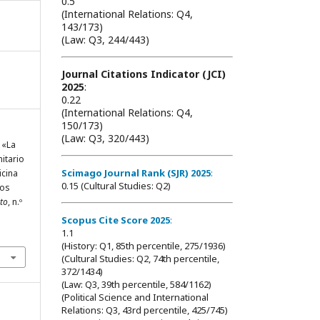
0.5
(International Relations: Q4,
143/173)
(Law: Q3, 244/443)
Journal Citations Indicator (JCI)
2025
:
0.22
(International Relations: Q4,
150/173)
(Law: Q3, 320/443)
 «La
itario
Scimago Journal Rank (SJR) 2025
:
icina
0.15 (Cultural Studies: Q2)
Los
to
, n.º
Scopus Cite Score 2025
:
1.1
(History: Q1, 85th percentile, 275/1936)
(Cultural Studies: Q2, 74th percentile,
372/1434)
(Law: Q3, 39th percentile, 584/1162)
(Political Science and International
Relations: Q3, 43rd percentile, 425/745)