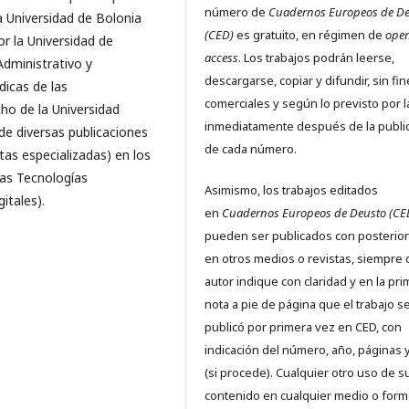
número de
Cuadernos Europeos de D
 Universidad de Bolonia
(CED)
es gratuito, en régimen de
ope
r la Universidad de
access
. Los trabajos podrán leerse,
dministrativo y
descargarse, copiar y difundir, sin fi
dicas de las
comerciales y según lo previsto por l
ho de la Universidad
inmediatamente después de la publi
de diversas publicaciones
de cada número.
stas especializadas) en los
as Tecnologías
Asimismo, los trabajos editados
itales).
en
Cuadernos Europeos de Deusto (CE
pueden ser publicados con posterio
en otros medios o revistas, siempre 
autor indique con claridad y en la pr
nota a pie de página que el trabajo s
publicó por primera vez en CED, con
indicación del número, año, páginas 
(si procede). Cualquier otro uso de s
contenido en cualquier medio o form