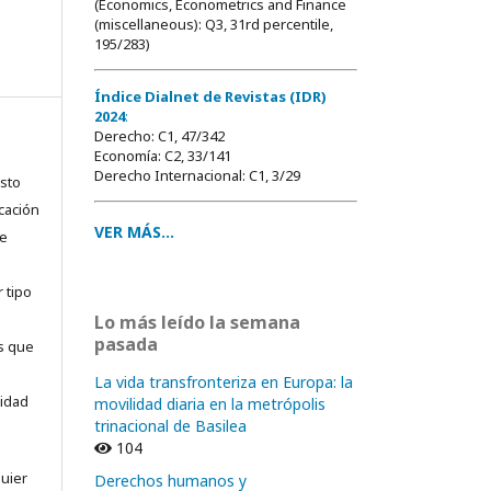
(Economics, Econometrics and Finance
(miscellaneous): Q3, 31rd percentile,
195/283)
Índice Dialnet de Revistas (IDR)
2024
:
Derecho: C1, 47/342
Economía: C2, 33/141
Derecho Internacional: C1, 3/29
usto
cación
VER MÁS...
ue
 tipo
Lo más leído la semana
pasada
as que
La vida transfronteriza en Europa: la
sidad
movilidad diaria en la metrópolis
trinacional de Basilea
104
quier
Derechos humanos y