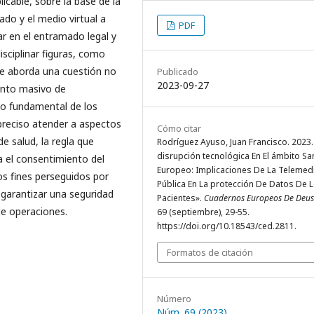
cable, sobre la base de la
ado y el medio virtual a
PDF
ar en el entramado legal y
isciplinar figuras, como
se aborda una cuestión no
Publicado
2023-09-27
ento masivo de
ho fundamental de los
 preciso atender a aspectos
Cómo citar
e salud, la regla que
Rodríguez Ayuso, Juan Francisco. 2023.
disrupción tecnológica En El ámbito San
a el consentimiento del
Europeo: Implicaciones De La Telemed
s fines perseguidos por
Pública En La protección De Datos De 
 garantizar una seguridad
Pacientes».
Cuadernos Europeos De Deus
de operaciones.
69 (septiembre), 29-55.
https://doi.org/10.18543/ced.2811.
Formatos de citación
Número
Núm. 69 (2023)