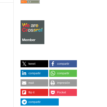
tweet
compartir
compartir
compartir
mail
impresión
flip it
Pocket
compartir