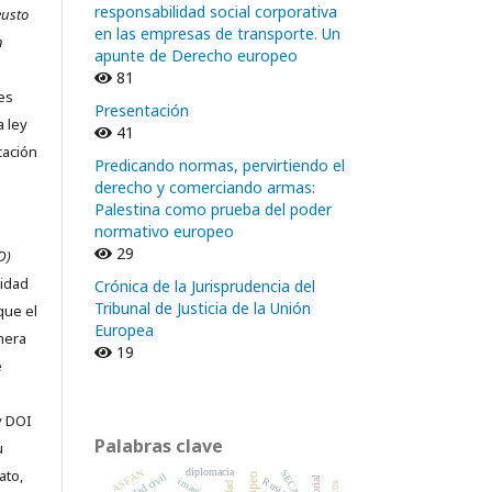
responsabilidad social corporativa
eusto
en las empresas de transporte. Un
n
apunte de Derecho europeo
81
nes
Presentación
a ley
41
cación
Predicando normas, pervirtiendo el
derecho y comerciando armas:
Palestina como prueba del poder
normativo europeo
29
D)
ridad
Crónica de la Jurisprudencia del
Tribunal de Justicia de la Unión
que el
Europea
imera
19
e
y DOI
Palabras clave
u
diplomacia
ASEAN
ato,
SECA
sociedad civil
imaginario
Rusia