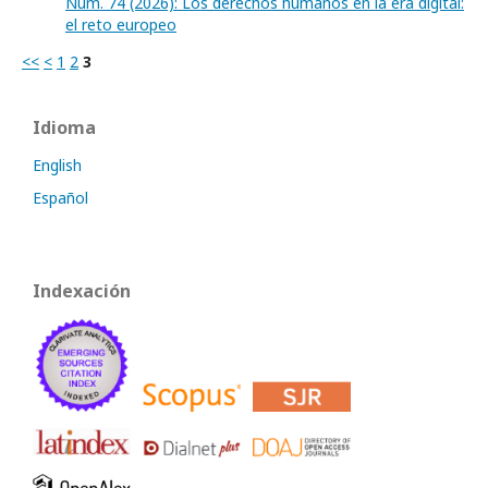
Núm. 74 (2026): Los derechos humanos en la era digital:
el reto europeo
<<
<
1
2
3
Idioma
English
Español
Indexación