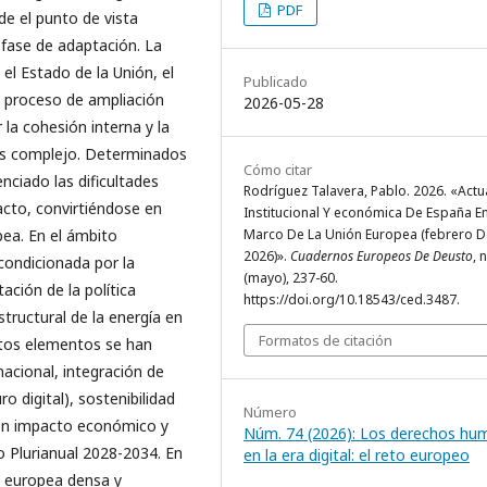
PDF
de el punto de vista
n fase de adaptación. La
el Estado de la Unión, el
Publicado
l proceso de ampliación
2026-05-28
la cohesión interna y la
ás complejo. Determinados
Cómo citar
ciado las dificultades
Rodríguez Talavera, Pablo. 2026. «Actu
acto, convirtiéndose en
Institucional Y económica De España En
Marco De La Unión Europea (febrero D
pea. En el ámbito
2026)».
Cuadernos Europeos De Deusto
, 
ondicionada por la
(mayo), 237-60.
ción de la política
https://doi.org/10.18543/ced.3487.
tructural de la energía en
Formatos de citación
estos elementos se han
acional, integración de
o digital), sostenibilidad
Número
s con impacto económico y
Núm. 74 (2026): Los derechos hu
o Plurianual 2028-2034. En
en la era digital: el reto europeo
a europea densa y