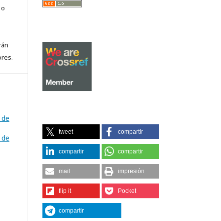
 o
rán
ores.
 de
tweet
compartir
 de
compartir
compartir
mail
impresión
flip it
Pocket
compartir