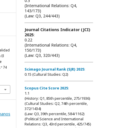
0.5
(International Relations: Q4,
143/173)
(Law: Q3, 244/443)
Journal Citations Indicator (JCI)
2025
:
0.22
(International Relations: Q4,
150/173)
alidad
(Law: Q3, 320/443)
 El
e
n.º 74
Scimago Journal Rank (SJR) 2025
:
0.15 (Cultural Studies: Q2)
Scopus Cite Score 2025
:
1.1
(History: Q1, 85th percentile, 275/1936)
(Cultural Studies: Q2, 74th percentile,
372/1434)
manos
(Law: Q3, 39th percentile, 584/1162)
(Political Science and International
Relations: Q3, 43rd percentile, 425/745)