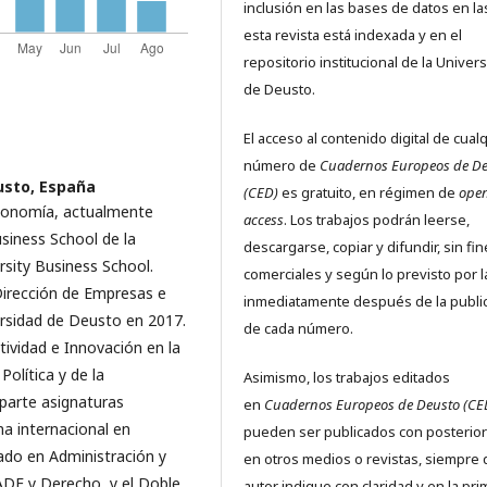
inclusión en las bases de datos en l
esta revista está indexada y en el
repositorio institucional de la Univer
de Deusto.
El acceso al contenido digital de cual
número de
Cuadernos Europeos de D
usto, España
(CED)
es gratuito, en régimen de
ope
economía, actualmente
access
. Los trabajos podrán leerse,
iness School de la
descargarse, copiar y difundir, sin fi
rsity Business School.
comerciales y según lo previsto por l
Dirección de Empresas e
inmediatamente después de la publi
versidad de Deusto en 2017.
de cada número.
vidad e Innovación en la
olítica y de la
Asimismo, los trabajos editados
mparte asignaturas
en
Cuadernos Europeos de Deusto (CE
a internacional en
pueden ser publicados con posterio
ado en Administración y
en otros medios o revistas, siempre 
ADE y Derecho, y el Doble
autor indique con claridad y en la pr