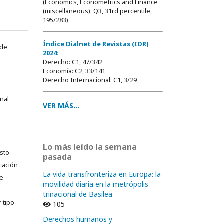
(Economics, Econometrics and Finance
(miscellaneous): Q3, 31rd percentile,
195/283)
Índice Dialnet de Revistas (IDR)
 de
2024
:
Derecho: C1, 47/342
Economía: C2, 33/141
Derecho Internacional: C1, 3/29
onal
VER MÁS...
Lo más leído la semana
usto
pasada
cación
La vida transfronteriza en Europa: la
ue
movilidad diaria en la metrópolis
trinacional de Basilea
 tipo
105
Derechos humanos y