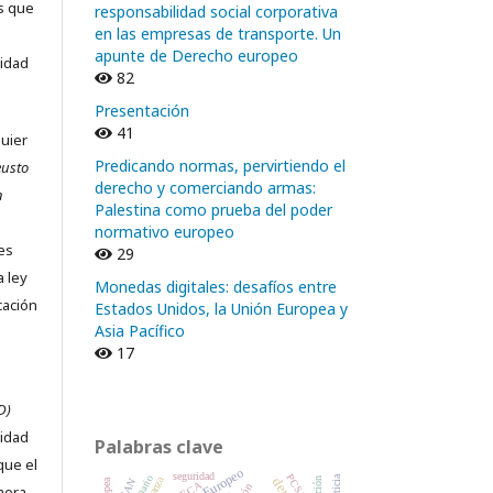
as que
responsabilidad social corporativa
en las empresas de transporte. Un
apunte de Derecho europeo
sidad
82
Presentación
41
quier
Predicando normas, pervirtiendo el
eusto
derecho y comerciando armas:
n
Palestina como prueba del poder
normativo europeo
nes
29
a ley
Monedas digitales: desafíos entre
cación
Estados Unidos, la Unión Europea y
Asia Pacífico
17
D)
ridad
Palabras clave
que el
seguridad
PCSD
SECA
imera