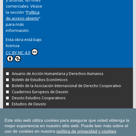
comerciales. Véase
la sección “
Política
de acceso abierto
”
para más
información.
Esta obra está bajo
licencia
CC BY-NC 4.0
Anuario de Acción Humanitaria y Derechos Humanos
Boletín de Estudios Económicos
Boletín de la Asociación Internacional de Derecho Cooperativo
Cuadernos Europeos de Deusto
Deusto Estudios Cooperativos
Estudios de Deusto
Revista Deusto de Derechos Humanos
Tuning Journal for Higher Education
Este sitio web utiliza cookies para asegurar que usted obtenga la
Todas las Revistas Científicas de Deusto en
mejor experiencia en nuestro sitio web.
Puede leer más sobre el
OJS
uso de cookies en nuestra
política de privacidad y cookies
Todas las publicaciones de la Universidad de