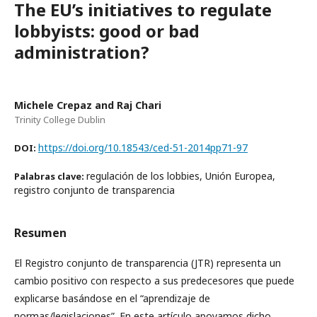
The EU’s initiatives to regulate
lobbyists: good or bad
administration?
Michele Crepaz and Raj Chari
Trinity College Dublin
https://doi.org/10.18543/ced-51-2014pp71-97
DOI:
regulación de los lobbies, Unión Europea,
Palabras clave:
registro conjunto de transparencia
Resumen
El Registro conjunto de transparencia (JTR) representa un
cambio positivo con respecto a sus predecesores que puede
explicarse basándose en el “aprendizaje de
normas/legislaciones”. En este artículo apoyamos dicho