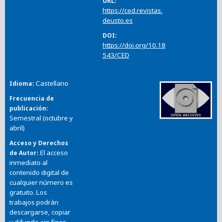
URL
https://ced.revistas.
deusto.es
DOI
https://doi.org/10.18
543/CED
Castellano
Idioma
Frecuencia de
publicación
Semestral (octubre y
abril)
Acceso y Derechos
El acceso
de Autor
inmediato al
contenido digital de
cualquier número es
gratuito. Los
trabajos podrán
descargarse, copiar
y difundir, sin fines