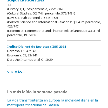
Scopus Cite Score 2025
:
1.1
(History: Q1, 85th percentile, 275/1936)
(Cultural Studies: Q2, 74th percentile, 372/1434)
(Law: Q3, 39th percentile, 584/1162)
(Political Science and International Relations: Q3, 43rd percentile,
425/745)
(Economics, Econometrics and Finance (miscellaneous): Q3, 31rd
percentile, 195/283)
Índice Dialnet de Revistas (IDR) 2024
:
Derecho: C1, 47/342
Economía: C2, 33/141
Derecho Internacional: C1, 3/29
VER MÁS...
Lo más leído la semana pasada
La vida transfronteriza en Europa: la movilidad diaria en la
metrópolis trinacional de Basilea