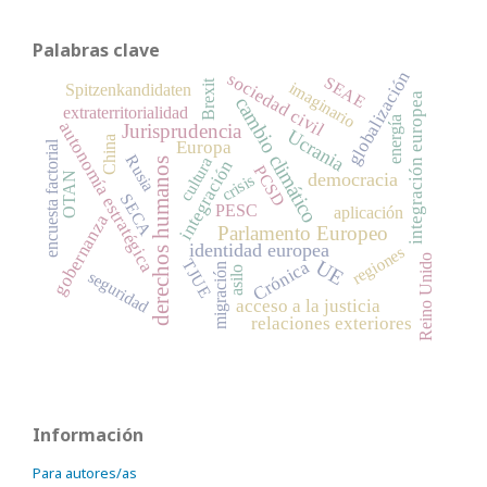
Palabras clave
globalización
sociedad civil
SEAE
Brexit
imaginario
Spitzenkandidaten
integración europea
cambio climático
extraterritorialidad
energía
autonomía estratégica
Jurisprudencia
Ucrania
China
Europa
encuesta factorial
Rusia
cultura
derechos humanos
integración
PCSD
democracia
OTAN
crisis
SECA
PESC
aplicación
gobernanza
Parlamento Europeo
identidad europea
regiones
Reino Unido
UE
TJUE
Crónica
migración
asilo
seguridad
acceso a la justicia
relaciones exteriores
Información
Para autores/as