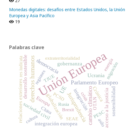
27
Monedas digitales: desafíos entre Estados Unidos, la Unión
Europea y Asia Pacífico
19
Palabras clave
Unión Europea
desarrollo sostenible
extraterritorialidad
derechos humanos
res iudicata
energía
democracia
gobernanza
migración
regiones
Ucrania
TJUE
relaciones exteriores
Parlamento Europeo
UE
Crónica
cambio climático
sostenibilidad
integración
acceso a la justicia
crisis
Jurisprudencia
PCSD
globalización
Europa
OTAN
sociedad civil
Rusia
China
Brexit
PESC
cultura
SEAE
asilo
integración europea