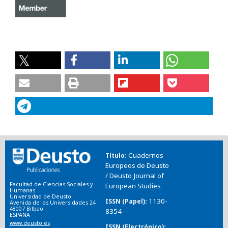
Cuadernos
Título
Europeos de Deusto
/ Deusto Journal of
Facultad de Ciencias Sociales y
European Studies
Humanas
Universidad de Deusto
1130-
ISSN (Papel)
Avenida de las Universidades 24
48007 Bilbao
8354
ESPAÑA
www.deusto.es
ISSN (Electrónico)