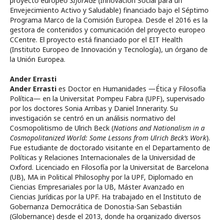
proyecto europeo
SIforAGE
(Innovación Social para un
Envejecimiento Activo y Saludable) financiado bajo el Séptimo
Programa Marco de la Comisión Europea. Desde el 2016 es la
gestora de contenidos y comunicación del proyecto europeo
CCentre. El proyecto está financiado por el EIT Health
(Instituto Europeo de Innovación y Tecnología), un órgano de
la Unión Europea.
Ander Errasti
Ander Errasti
es Doctor en Humanidades —Ética y Filosofía
Política— en la Universitat Pompeu Fabra (UPF), supervisado
por los doctores Sonia Arribas y Daniel Innerarity. Su
investigación se centró en un análisis normativo del
Cosmopolitismo de Ulrich Beck (
Nations and Nationalism in a
Cosmopolitanized World: Some Lessons from Ulrich Beck’s Work
).
Fue estudiante de doctorado visitante en el Departamento de
Políticas y Relaciones Internacionales de la Universidad de
Oxford. Licenciado en Filosofía por la Universitat de Barcelona
(UB), MA in Political Philosophy por la UPF, Diplomado en
Ciencias Empresariales por la UB, Máster Avanzado en
Ciencias Jurídicas por la UPF. Ha trabajado en el Instituto de
Gobernanza Democrática de Donostia-San Sebastián
(Globernance) desde el 2013, donde ha organizado diversos