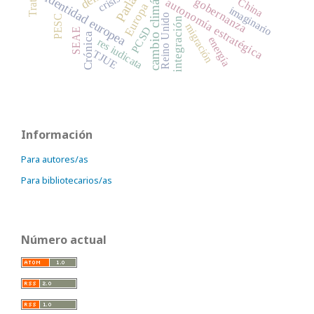
cambio climático
identidad europea
crisis
gobernanza
China
autonomía estratégica
Europa
imaginario
Reino Unido
PESC
integración
migración
PCSD
SEAE
Crónica
energía
res iudicata
TJUE
Información
Para autores/as
Para bibliotecarios/as
Número actual