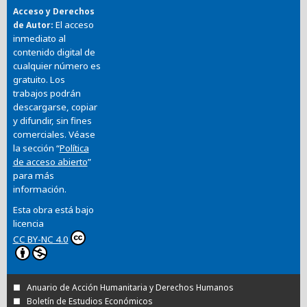
Acceso y Derechos
El acceso
de Autor
inmediato al
contenido digital de
cualquier número es
gratuito. Los
trabajos podrán
descargarse, copiar
y difundir, sin fines
comerciales. Véase
la sección “
Política
de acceso abierto
”
para más
información.
Esta obra está bajo
licencia
CC BY-NC 4.0
Anuario de Acción Humanitaria y Derechos Humanos
Boletín de Estudios Económicos