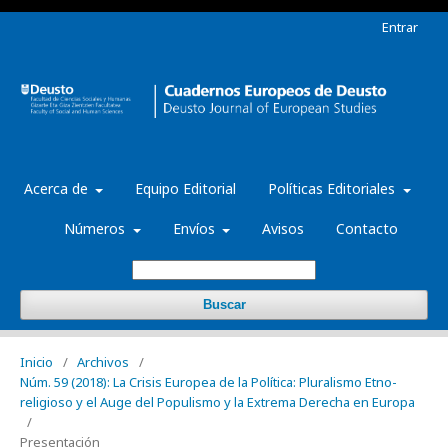
Entrar
Acerca de
Equipo Editorial
Políticas Editoriales
Números
Envíos
Avisos
Contacto
Buscar
Inicio
/
Archivos
/
Núm. 59 (2018): La Crisis Europea de la Política: Pluralismo Etno-
religioso y el Auge del Populismo y la Extrema Derecha en Europa
/
Presentación