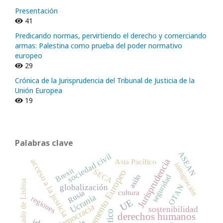
Presentación
41
Predicando normas, pervirtiendo el derecho y comerciando
armas: Palestina como prueba del poder normativo
europeo
29
Crónica de la Jurisprudencia del Tribunal de Justicia de la
Unión Europea
19
Palabras clave
ASEAN
sociedad civil
Jurisprudencia
acceso a la justicia
Asia Pacífico
inmigración
Brexit
SECA
Parlamento Europeo
asilo
seguridad
Tratado de Lisboa
globalización
OTAN
cultura
Rusia
Ucrania
regiones
UE
democracia
sostenibilidad
derechos humanos