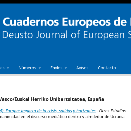
ales
Números
Envíos
Avisos
Contacto
 Vasco/Euskal Herriko Unibertsitatea, España
 Europa: impacto de la crisis, salidas y horizontes
- Otros Estudios
unanimidad en el discurso mediático dentro y alrededor de Ucrania