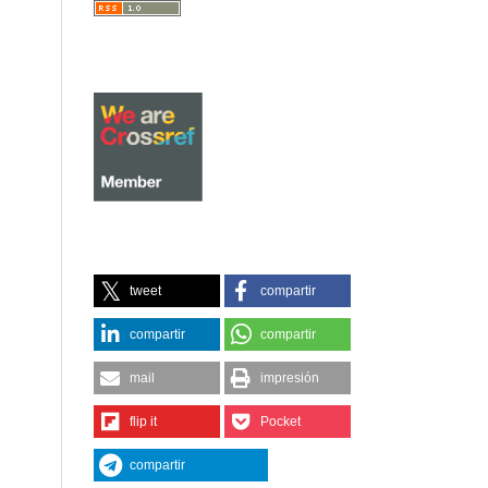
tweet
compartir
compartir
compartir
mail
impresión
flip it
Pocket
compartir