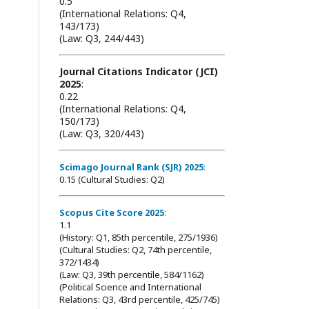
0.5
(International Relations: Q4,
143/173)
(Law: Q3, 244/443)
Journal Citations Indicator (JCI)
2025
:
0.22
(International Relations: Q4,
150/173)
(Law: Q3, 320/443)
Scimago Journal Rank (SJR) 2025
:
0.15 (Cultural Studies: Q2)
Scopus Cite Score 2025
:
1.1
(History: Q1, 85th percentile, 275/1936)
(Cultural Studies: Q2, 74th percentile,
372/1434)
(Law: Q3, 39th percentile, 584/1162)
(Political Science and International
Relations: Q3, 43rd percentile, 425/745)