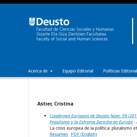
Acerca de
Equipo Editorial
Políticas Editori
Astier, Cristina
Cuadernos Europeos de Deusto Núm. 59 (2018):
Populismo y la Extrema Derecha en Europa
- 
La crisis europea de la política: pluralismo
Resumen
PDF (English)