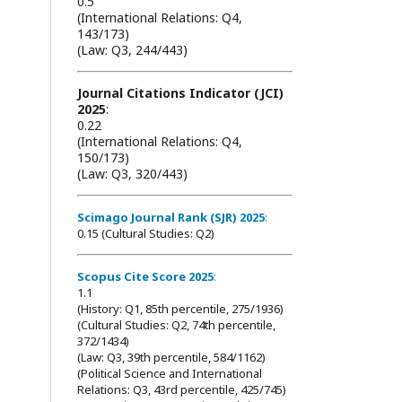
0.5
(International Relations: Q4,
143/173)
(Law: Q3, 244/443)
Journal Citations Indicator (JCI)
2025
:
0.22
(International Relations: Q4,
150/173)
(Law: Q3, 320/443)
Scimago Journal Rank (SJR) 2025
:
0.15 (Cultural Studies: Q2)
Scopus Cite Score 2025
:
1.1
(History: Q1, 85th percentile, 275/1936)
(Cultural Studies: Q2, 74th percentile,
372/1434)
(Law: Q3, 39th percentile, 584/1162)
(Political Science and International
Relations: Q3, 43rd percentile, 425/745)