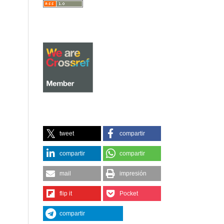
tweet
compartir
compartir
compartir
mail
impresión
flip it
Pocket
compartir