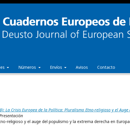
ales
Números
Envíos
Avisos
Contacto
 La Crisis Europea de la Política: Pluralismo Etno-religioso y el Auge 
Presentación
 etno-religioso y el auge del populismo y la extrema derecha en Europa