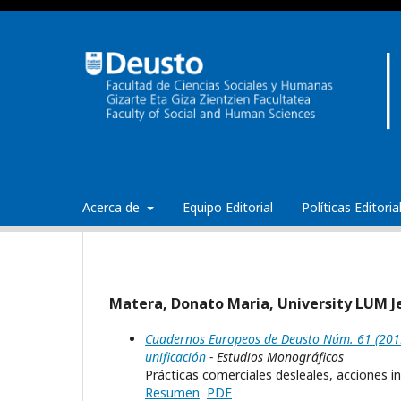
Acerca de
Equipo Editorial
Políticas Editori
Matera, Donato Maria, University LUM J
Cuadernos Europeos de Deusto Núm. 61 (2019
unificación
- Estudios Monográficos
Prácticas comerciales desleales, acciones i
Resumen
PDF