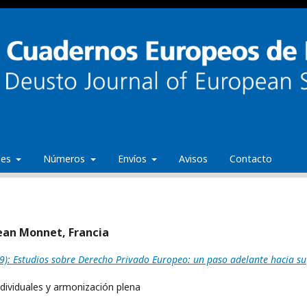
ales
Números
Envíos
Avisos
Contacto
ean Monnet, Francia
): Estudios sobre Derecho Privado Europeo: un paso adelante hacia su
ndividuales y armonización plena