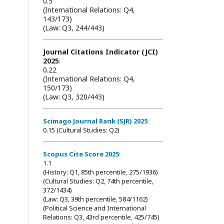
0.5
(International Relations: Q4,
143/173)
(Law: Q3, 244/443)
Journal Citations Indicator (JCI)
2025
:
0.22
(International Relations: Q4,
150/173)
(Law: Q3, 320/443)
Scimago Journal Rank (SJR) 2025
:
0.15 (Cultural Studies: Q2)
Scopus Cite Score 2025
:
1.1
(History: Q1, 85th percentile, 275/1936)
(Cultural Studies: Q2, 74th percentile,
372/1434)
(Law: Q3, 39th percentile, 584/1162)
(Political Science and International
Relations: Q3, 43rd percentile, 425/745)