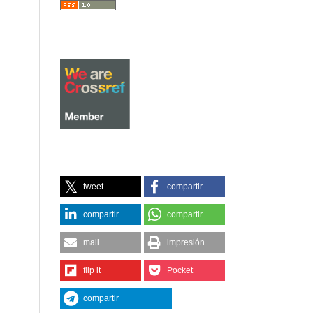
tweet
compartir
compartir
compartir
mail
impresión
flip it
Pocket
compartir