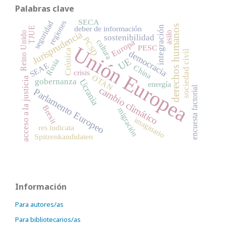
Palabras clave
SECA
regiones
seguridad
derechos humanos
deber de información
integración
TJUE
Jurisprudencia
asilo
Reino Unido
sostenibilidad
PCSD
Europa
cultura
Unión Europea
PESC
Crónica
sociedad civil
democracia
UE
Rusia
SEAE
China
crisis
OTAN
acceso a la justicia
gobernanza
Ucrania
energía
encuesta factorial
cambio climático
Parlamento Europeo
Brexit
migración
imaginario
res iudicata
Spitzenkandidaten
Información
Para autores/as
Para bibliotecarios/as