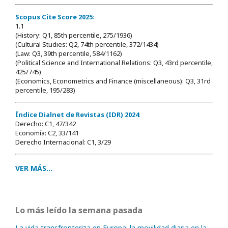
Scopus Cite Score 2025
:
1.1
(History: Q1, 85th percentile, 275/1936)
(Cultural Studies: Q2, 74th percentile, 372/1434)
(Law: Q3, 39th percentile, 584/1162)
(Political Science and International Relations: Q3, 43rd percentile,
425/745)
(Economics, Econometrics and Finance (miscellaneous): Q3, 31rd
percentile, 195/283)
Índice Dialnet de Revistas (IDR) 2024
:
Derecho: C1, 47/342
Economía: C2, 33/141
Derecho Internacional: C1, 3/29
VER MÁS...
Lo más leído la semana pasada
La vida transfronteriza en Europa: la movilidad diaria en la