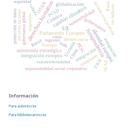
seguridad
derechos humanos
acceso a la justicia
OTAN
Rusia
globalización
cultura
cambio climático
res iudicata
PCSD
sostenibilidad
protección de datos
encuesta factorial
gobernanza global
Crónica
migración
gobernanza
UE
Jurisprudencia
identidad europea
Parlamento Europeo
crisis
democracia
inmigración
regiones
Brexit
asilo
Ucrania
Europa
PESC
integración
autonomía estratégica
China
integración europea
imaginario
TJUE
extraterritorialidad
SEAE
responsabilidad social corporativa
Información
Para autores/as
Para bibliotecarios/as