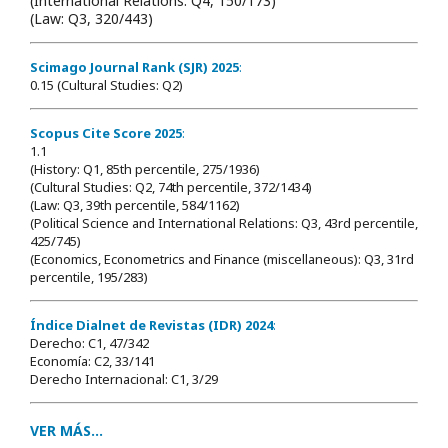
(International Relations: Q4, 150/173)
(Law: Q3, 320/443)
Scimago Journal Rank (SJR) 2025
:
0.15 (Cultural Studies: Q2)
Scopus Cite Score 2025
:
1.1
(History: Q1, 85th percentile, 275/1936)
(Cultural Studies: Q2, 74th percentile, 372/1434)
(Law: Q3, 39th percentile, 584/1162)
(Political Science and International Relations: Q3, 43rd percentile,
425/745)
(Economics, Econometrics and Finance (miscellaneous): Q3, 31rd
percentile, 195/283)
Índice Dialnet de Revistas (IDR) 2024
:
Derecho: C1, 47/342
Economía: C2, 33/141
Derecho Internacional: C1, 3/29
VER MÁS...