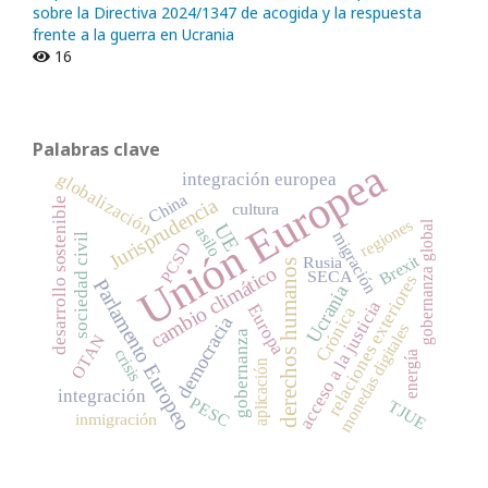
sobre la Directiva 2024/1347 de acogida y la respuesta
frente a la guerra en Ucrania
16
Palabras clave
Unión Europea
globalización
integración europea
China
Jurisprudencia
desarrollo sostenible
cultura
regiones
gobernanza global
UE
asilo
migración
sociedad civil
PCSD
Brexit
Rusia
derechos humanos
cambio climático
SECA
relaciones exteriores
Parlamento Europeo
Ucrania
acceso a la justicia
Europa
Crónica
democracia
monedas digitales
gobernanza
OTAN
crisis
energía
aplicación
integración
PESC
TJUE
inmigración