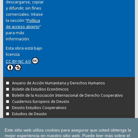
descargarse, copiar
y difundir, sin fines
comerciales. Véase
la sección “
Política
de acceso abierto
”
para más
información.
Esta obra está bajo
licencia
CC BY-NC 4.0
Anuario de Acción Humanitaria y Derechos Humanos
Boletín de Estudios Económicos
Boletín de la Asociación Internacional de Derecho Cooperativo
Cuadernos Europeos de Deusto
Deusto Estudios Cooperativos
Estudios de Deusto
Revista Deusto de Derechos Humanos
Tuning Journal for Higher Education
Este sitio web utiliza cookies para asegurar que usted obtenga la
Todas las Revistas Científicas de Deusto en
mejor experiencia en nuestro sitio web.
Puede leer más sobre el