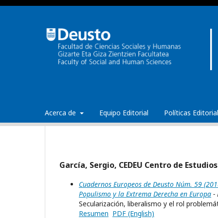
Acerca de
Equipo Editorial
Políticas Editori
García, Sergio, CEDEU Centro de Estudios
Cuadernos Europeos de Deusto Núm. 59 (2018):
Populismo y la Extrema Derecha en Europa
- 
Secularización, liberalismo y el rol problem
Resumen
PDF (English)