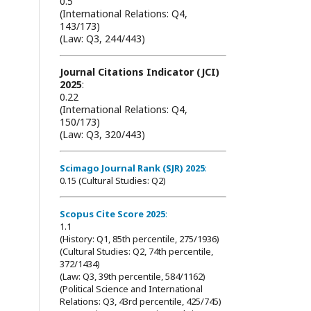
0.5
(International Relations: Q4,
143/173)
(Law: Q3, 244/443)
Journal Citations Indicator (JCI)
2025
:
0.22
(International Relations: Q4,
150/173)
(Law: Q3, 320/443)
Scimago Journal Rank (SJR) 2025
:
0.15 (Cultural Studies: Q2)
Scopus Cite Score 2025
:
1.1
(History: Q1, 85th percentile, 275/1936)
(Cultural Studies: Q2, 74th percentile,
372/1434)
(Law: Q3, 39th percentile, 584/1162)
(Political Science and International
Relations: Q3, 43rd percentile, 425/745)