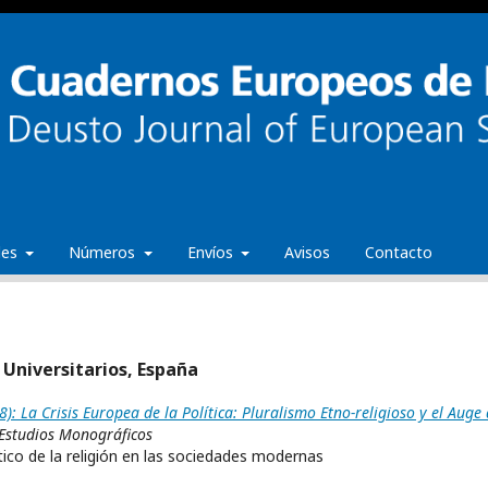
ales
Números
Envíos
Avisos
Contacto
 Universitarios, España
 La Crisis Europea de la Política: Pluralismo Etno-religioso y el Auge 
Estudios Monográficos
ático de la religión en las sociedades modernas