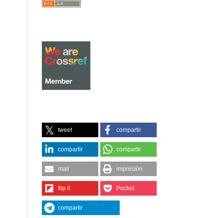
tweet
compartir
compartir
compartir
mail
impresión
flip it
Pocket
compartir