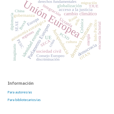
Unión Europea
derechos fundamentales
migración
integración
globalización
TJUE
acceso a la justicia
China
cambio climático
diplomacia
gobernanza
Rusia
Europa
Ucrania
asilo
autonomía estratégica
Crónica
Brexit
Indo-Pacífico
SEAE
derechos humanos
encuesta factorial
Parlamento Europeo
identidad europea
Jurisprudencia
regiones
PCSD
energía
UE
SECA
PESC
crisis
cultura
democracia
imaginario
sociedad civil
OTAN
Consejo Europeo
discriminación
Información
Para autores/as
Para bibliotecarios/as