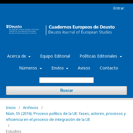
Entrar
Acerca de
Equipo Editorial
Políticas Editoriales
Números
Envíos
Avisos
Contacto
Buscar
Inicio
/
Archivos
/
Núm. 55 (2016): Proceso político de la UE: fases, actores, procesos y
eficiencia en el proceso de integración de la UE
/
Estudios