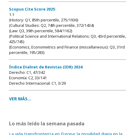
Scopus Cite Score 2025
:
1.1
(History: Q1, 85th percentile, 275/1936)
(Cultural Studies: Q2, 74th percentile, 372/1434)
(Law: Q3, 39th percentile, 584/1162)
(Political Science and International Relations: Q3, 43rd percentile,
425/745)
(Economics, Econometrics and Finance (miscellaneous): Q3, 31rd
percentile, 195/283)
Índice Dialnet de Revistas (IDR) 2024
:
Derecho: C1, 47/342
Economía: C2, 33/141
Derecho Internacional: C1, 3/29
VER MÁS...
Lo más leído la semana pasada
La vida transfronteriza en Europa: la movilidad diaria en la