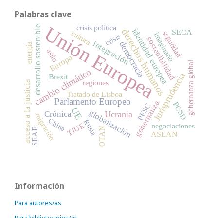
Palabras clave
Unión Europea
crisis política
desarrollo sostenible
derechos humanos
identidad europea
SECA
seguridad
cultura
imaginario
crisis
sostenibilidad
integración
democracia
energía
asilo
Europa
gobernanza global
cambio climático
Jurisprudencia
Brexit
regiones
acceso a la justicia
Tratado de Lisboa
Parlamento Europeo
gobernanza
PCSD
PESC
UE
globalización
Crónica
Ucrania
migración
China
Rusia
TJUE
negociaciones
OTAN
SEAE
ASEAN
Información
Para autores/as
Para bibliotecarios/as