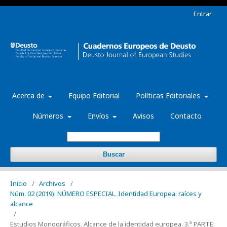
Entrar
Acerca de
Equipo Editorial
Políticas Editoriales
Números
Envíos
Avisos
Contacto
Buscar
Inicio
/
Archivos
/
Núm. 02 (2019): NÚMERO ESPECIAL. Identidad Europea: raíces y
alcance
/
Estudios Monográficos. Alcance de la identidad europea. 3.ª PARTE: